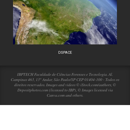
DSPACE
IBPTECH Faculdade de Ciências Forenses e Tecnologia. Al.
Campinas 463, 13° Andar, São Paulo/SP CEP 01404-100 - Todos os
direitos reservados. Images and videos © iStock.com/authors, ©
Depositphotos.com (licensed to IBP), © Images licensed via
Canva.com and others.