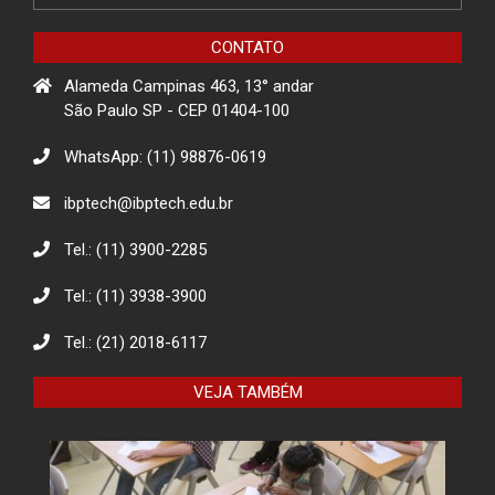
golpes para idosos impacta a
comunidade de Itapevi- São Paulo
CONTATO
Alameda Campinas 463, 13° andar
Projeto Rua
São Paulo SP - CEP 01404-100
WhatsApp: (11) 98876-0619
Descarte Sustentável de Pilhas e
ibptech@ibptech.edu.br
Baterias
Tel.: (11) 3900-2285
Tel.: (11) 3938-3900
Eco Eletrônicos: Promovendo a
Educação Ambiental e o Descarte
Responsável
Tel.: (21) 2018-6117
VEJA TAMBÉM
O combate à desinformação na
sociedade da informação