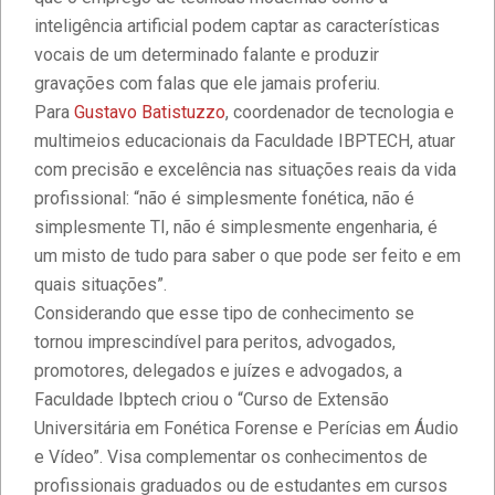
inteligência artificial podem captar as características
vocais de um determinado falante e produzir
gravações com falas que ele jamais proferiu.
Para
Gustavo Batistuzzo
, coordenador de tecnologia e
multimeios educacionais da Faculdade IBPTECH, atuar
com precisão e excelência nas situações reais da vida
profissional: “não é simplesmente fonética, não é
simplesmente TI, não é simplesmente engenharia, é
um misto de tudo para saber o que pode ser feito e em
quais situações”.
Considerando que esse tipo de conhecimento se
tornou imprescindível para peritos, advogados,
promotores, delegados e juízes e advogados, a
Estudantes da Faculdade IBPTECH
desenvolvem site dedicado à
Faculdade Ibptech criou o “Curso de Extensão
Educação Digital
Universitária em Fonética Forense e Perícias em Áudio
e Vídeo”. Visa complementar os conhecimentos de
Diversidade e Inclusão na Faculdade
profissionais graduados ou de estudantes em cursos