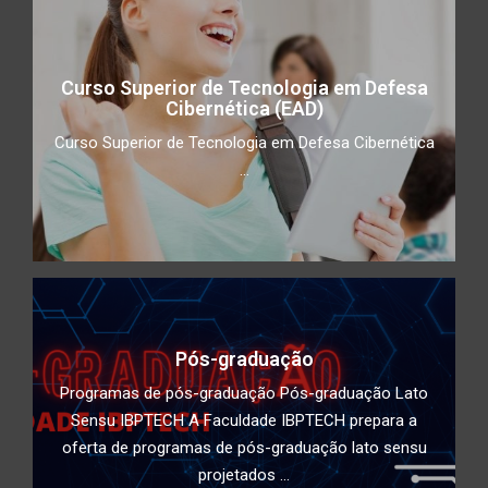
de Vídeo
Curso Superior de Tecnologia em Defesa
Children Security
Cibernética (EAD)
Curso Superior de Tecnologia em Defesa Cibernética
...
Impacto do Acesso Desigual à
Tecnologia na Educação: Como
superar a divisão digital e garantir
educação de qualidade para todos
Conscientização de utilização de
duplo fator de autenticidade
Pós-graduação
Programas de pós-graduação Pós-graduação Lato
Deepfake: Tecnologia, ética e
Sensu IBPTECH A Faculdade IBPTECH prepara a
segurança cibernética
oferta de programas de pós-graduação lato sensu
projetados ...