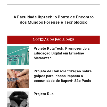
Desafios On-line – Aos melhores,
descontos nas mensalidades na
Graduação EAD em Defesa
A Faculdade Ibptech: o Ponto de Encontro
Cibernética para ingresso com
dos Mundos Forense e Tecnológico
vestibular, Enem ou 2a. graduação na
Faculdade IBPTECH Lança Projeto
Turma Agosto/23
“Sentinelas Cibernéticos” Para
Promover Segurança na Internet
NOTÍCIAS DA FACULDADE
Projeto RotaTech: Promovendo a
Educação Digital em Ermelino
Matarazzo
Projeto de Conscientização sobre
golpes para idosos impacta a
do
comunidade de Itapevi- São Paulo
SC
Projeto Rua