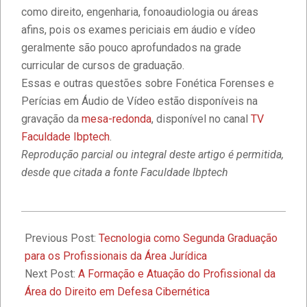
IBPTECH
como direito, engenharia, fonoaudiologia ou áreas
afins, pois os exames periciais em áudio e vídeo
geralmente são pouco aprofundados na grade
Faculdade IBPTECH: Transformando
curricular de cursos de graduação.
Futuros através da Educação de
Excelência
Essas e outras questões sobre Fonética Forenses e
Perícias em Áudio de Vídeo estão disponíveis na
gravação da
mesa-redonda
, disponível no canal
TV
Faculdade IBPTECH e SBSeg 2023
Faculdade Ibptech
.
Reprodução parcial ou integral deste artigo é permitida,
desde que citada a fonte Faculdade Ibptech
1º Seminário de Defesa Cibernética e
1º Fórum de Extensão da Faculdade
Ibptech
2022-
05-
Previous Post:
Tecnologia como Segunda Graduação
A Faculdade Ibptech: o Ponto de
06
para os Profissionais da Área Jurídica
Encontro dos Mundos Forense e
Next Post:
A Formação e Atuação do Profissional da
Tecnológico
Área do Direito em Defesa Cibernética