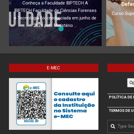
Conheça a Faculdade IBPTECH A
Defe
IBPTECH Faculdade de Ciências Forenses
Curso Supe
e Tecnologia foi credenciada em junho de
2021 pelo Ministério ...
E-MEC
Op
POLÍTICA DE
TERMOS DE 
Search