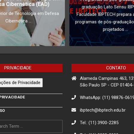
sa Cibernética (EAD)
graduação Lato Sensu IB
rior de Tecnologia em Defesa
Faculdade IBPTECH prepara a
Cibernética ...
programas de pós-graduação
projetados ...
PRIVACIDADE
CONTATO
Alameda Campinas 463, 13
ções de Privacidade
São Paulo SP - CEP 01404
WhatsApp: (11) 98876-061
 PRIVACIDADE
ibptech@ibptech.edu.br
USO
Tel.: (11) 3900-2285