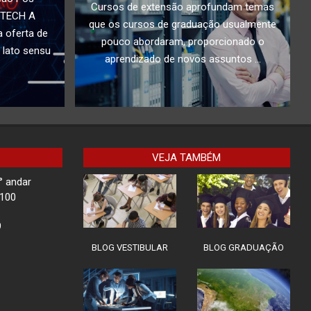
Cursos de extensão aprofundam temas
PTECH A
que os cursos de graduação usualmente
 oferta de
pouco abordaram, proporcionado o
 lato sensu
aprendizado de novos assuntos ...
VEJA TAMBÉM
° andar
-100
9
BLOG VESTIBULAR
BLOG GRADUAÇÃO