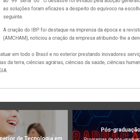
ao “99” seria “00”. O desastre foi evitado pela adoção gener
as soluções foram eficazes a despeito do equívoco na escol
seguinte.
A criação do IBP foi destaque na imprensa da época e a revis
(AMCHAM), noticiou a criação da empresa atribuindo-lhe a deno
uar em todo o Brasil e no exterior prestando inovadores serv
da terra, ciências agrárias, ciências da saúde, ciências humanas
IA.
Pós-graduaçã
perior de Tecnologia em
Programas de pós-gradua