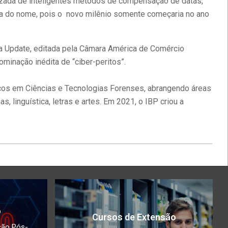
alizada de inteligentes métodos de compensação de datas,
ha do nome, pois o novo milênio somente começaria no ano
ta Update, editada pela Câmara América de Comércio
minação inédita de “ciber-peritos”.
iços em Ciências e Tecnologias Forenses, abrangendo áreas
, linguística, letras e artes. Em 2021, o IBP criou a
o
Cursos de Extensão
ção Pós-