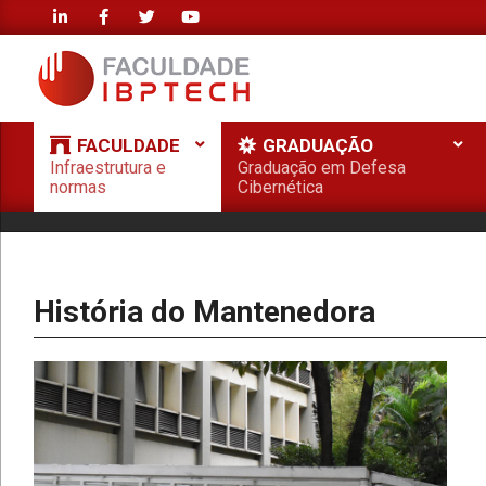
Skip
to
content
FACULDADE
FACULDADE
GRADUAÇÃO
IBPTECH
Infraestrutura e
Graduação em Defesa
Primary
normas
Cibernética
Navigation
Menu
História do Mantenedora