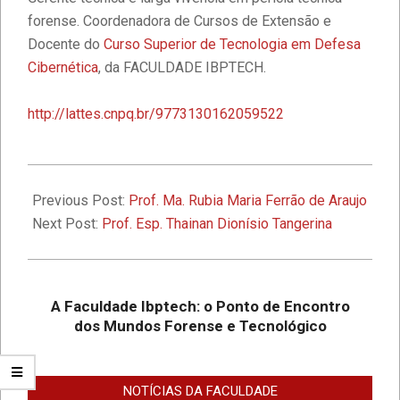
Faculdade IBPTECH e SBSeg 2023
forense. Coordenadora de Cursos de Extensão e
Docente do
Curso Superior de Tecnologia em Defesa
Cibernética
, da FACULDADE IBPTECH.
1º Seminário de Defesa Cibernética e
1º Fórum de Extensão da Faculdade
http://lattes.cnpq.br/9773130162059522
Ibptech
A Faculdade Ibptech: o Ponto de
2020-
Encontro dos Mundos Forense e
11-
Previous Post:
Prof. Ma. Rubia Maria Ferrão de Araujo
Tecnológico
14
Next Post:
Prof. Esp. Thainan Dionísio Tangerina
Desafios On-line – Aos melhores,
descontos nas mensalidades na
Graduação EAD em Defesa
A Faculdade Ibptech: o Ponto de Encontro
Cibernética para ingresso com
dos Mundos Forense e Tecnológico
vestibular, Enem ou 2a. graduação na
Faculdade IBPTECH Lança Projeto
Turma Agosto/23
“Sentinelas Cibernéticos” Para
Promover Segurança na Internet
NOTÍCIAS DA FACULDADE