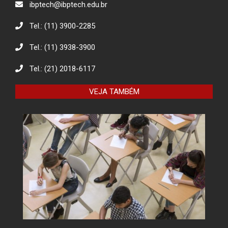
ibptech@ibptech.edu.br
Baterias
Tel.: (11) 3900-2285
Tel.: (11) 3938-3900
Eco Eletrônicos: Promovendo a
Educação Ambiental e o Descarte
Responsável
Tel.: (21) 2018-6117
VEJA TAMBÉM
O combate à desinformação na
sociedade da informação