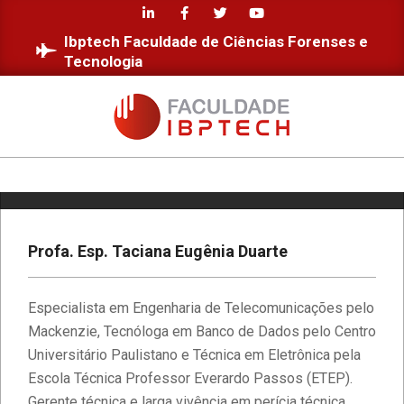
Skip
to
Ibptech Faculdade de Ciências Forenses e
content
Tecnologia
Estudantes da Faculdade IBPTECH
FACULDADE
desenvolvem site dedicado à
IBPTECH
Educação Digital
Primary
Navigation
Diversidade e Inclusão na Faculdade
Menu
Profa. Esp. Taciana Eugênia Duarte
IBPTECH
Especialista em Engenharia de Telecomunicações pelo
Faculdade IBPTECH: Transformando
Mackenzie, Tecnóloga em Banco de Dados pelo Centro
Futuros através da Educação de
Excelência
Universitário Paulistano e Técnica em Eletrônica pela
Escola Técnica Professor Everardo Passos (ETEP).
Gerente técnica e larga vivência em perícia técnica