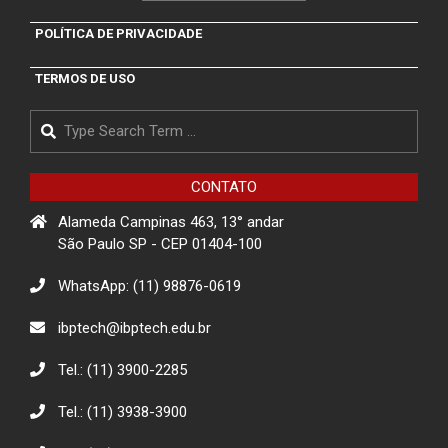
Projeto RotaTech: Promovendo a
POLÍTICA DE PRIVACIDADE
Educação Digital em Ermelino
Matarazzo
TERMOS DE USO
Search
Projeto de Conscientização sobre
golpes para idosos impacta a
comunidade de Itapevi- São Paulo
CONTATO
Alameda Campinas 463, 13° andar
Projeto Rua
São Paulo SP - CEP 01404-100
WhatsApp: (11) 98876-0619
Descarte Sustentável de Pilhas e
ibptech@ibptech.edu.br
Baterias
Tel.: (11) 3900-2285
Tel.: (11) 3938-3900
Eco Eletrônicos: Promovendo a
Educação Ambiental e o Descarte