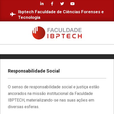
Skip
to
Ibptech Faculdade de Ciências Forenses e
content
Tecnologia
FACULDADE
IBPTECH
Primary
Navigation
Menu
Responsabilidade Social
O senso de responsabilidade social e justiça estão
ancorados na missão institucional da Faculdade
IBPTECH, materializando-se nas suas ações em
diversas esferas.