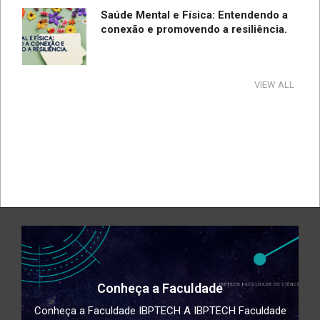
Saúde Mental e Física: Entendendo a
conexão e promovendo a resiliência.
Tecnologia e Direito na Sociedade da
VIEW ALL
Informação
Direção Segura
A influência e reflexos da tecnologia
na cultura e na sociedade no período
de pandemia e pós-pandemia
Docente da Faculdade IBPTECH é
Conheça a Faculdade
convidado especial em Evento sobre
Conheça a Faculdade IBPTECH A IBPTECH Faculdade
Tecnologia em SC