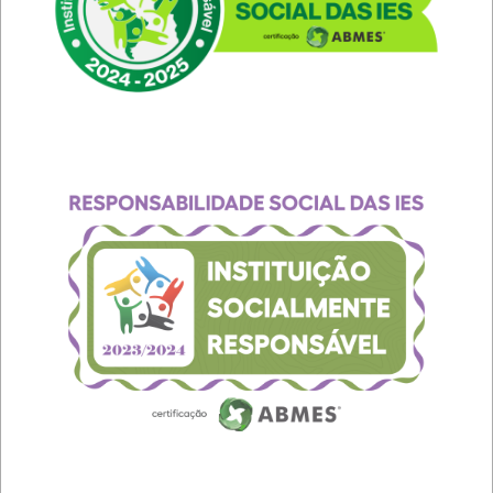
Estudantes da Faculdade IBPTECH
desenvolvem site dedicado à
Educação Digital
Diversidade e Inclusão na Faculdade
IBPTECH
Faculdade IBPTECH: Transformando
Futuros através da Educação de
Excelência
Faculdade IBPTECH e SBSeg 2023
1º Seminário de Defesa Cibernética e
1º Fórum de Extensão da Faculdade