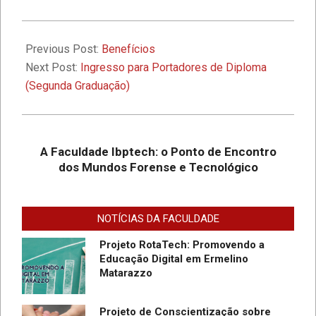
Ibptech
2019-
A Faculdade Ibptech: o Ponto de
07-
Previous Post:
Benefícios
Encontro dos Mundos Forense e
24
Next Post:
Ingresso para Portadores de Diploma
Tecnológico
(Segunda Graduação)
Desafios On-line – Aos melhores,
descontos nas mensalidades na
Graduação EAD em Defesa
A Faculdade Ibptech: o Ponto de Encontro
Cibernética para ingresso com
dos Mundos Forense e Tecnológico
vestibular, Enem ou 2a. graduação na
Faculdade IBPTECH Lança Projeto
Turma Agosto/23
“Sentinelas Cibernéticos” Para
Promover Segurança na Internet
NOTÍCIAS DA FACULDADE
Projeto RotaTech: Promovendo a
Educação Digital em Ermelino
Matarazzo
Projeto de Conscientização sobre