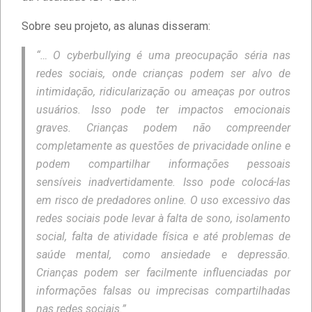
Sobre seu projeto, as alunas disseram:
“… O cyberbullying é uma preocupação séria nas
redes sociais, onde crianças podem ser alvo de
Estudantes da Faculdade IBPTECH
intimidação, ridicularização ou ameaças por outros
desenvolvem site dedicado à
usuários. Isso pode ter impactos emocionais
Educação Digital
graves. Crianças podem não compreender
completamente as questões de privacidade online e
Diversidade e Inclusão na Faculdade
podem compartilhar informações pessoais
IBPTECH
sensíveis inadvertidamente. Isso pode colocá-las
em risco de predadores online. O uso excessivo das
redes sociais pode levar à falta de sono, isolamento
Faculdade IBPTECH: Transformando
Futuros através da Educação de
social, falta de atividade física e até problemas de
Excelência
saúde mental, como ansiedade e depressão.
Crianças podem ser facilmente influenciadas por
Faculdade IBPTECH e SBSeg 2023
informações falsas ou imprecisas compartilhadas
nas redes sociais.”