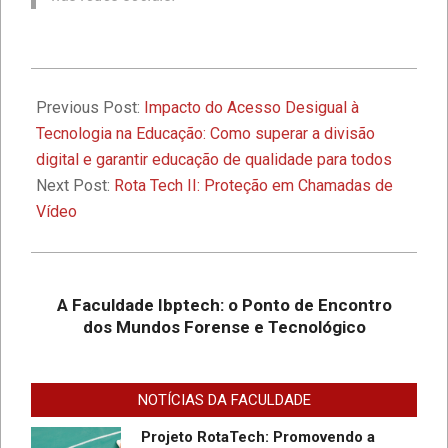
1º Seminário de Defesa Cibernética e
1º Fórum de Extensão da Faculdade
2024-
Ibptech
08-
Previous Post:
Impacto do Acesso Desigual à
28
Tecnologia na Educação: Como superar a divisão
A Faculdade Ibptech: o Ponto de
digital e garantir educação de qualidade para todos
Encontro dos Mundos Forense e
Next Post:
Rota Tech II: Proteção em Chamadas de
Tecnológico
Vídeo
Desafios On-line – Aos melhores,
descontos nas mensalidades na
Graduação EAD em Defesa
A Faculdade Ibptech: o Ponto de Encontro
Cibernética para ingresso com
dos Mundos Forense e Tecnológico
vestibular, Enem ou 2a. graduação na
Faculdade IBPTECH Lança Projeto
Turma Agosto/23
“Sentinelas Cibernéticos” Para
Promover Segurança na Internet
NOTÍCIAS DA FACULDADE
Projeto RotaTech: Promovendo a