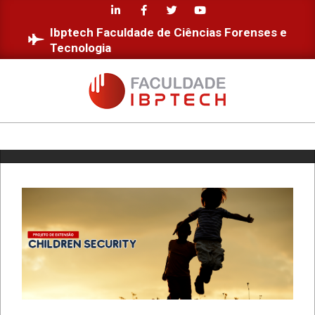
Skip
to
Ibptech Faculdade de Ciências Forenses e
content
Tecnologia
FACULDADE
IBPTECH
Primary
Navigation
Menu