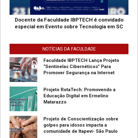
A Faculdade Ibptech: o Ponto de
Encontro dos Mundos Forense e
Tecnológico
r
Docente da Faculdade IBPTECH é convidado
especial em Evento sobre Tecnologia em SC
Desafios On-line – Aos melhores,
descontos nas mensalidades na
Graduação EAD em Defesa
NOTÍCIAS DA FACULDADE
Cibernética para ingresso com
vestibular, Enem ou 2a. graduação na
Faculdade IBPTECH Lança Projeto
Turma Agosto/23
“Sentinelas Cibernéticos” Para
Promover Segurança na Internet
Projeto RotaTech: Promovendo a
Educação Digital em Ermelino
Matarazzo
Projeto de Conscientização sobre
golpes para idosos impacta a
comunidade de Itapevi- São Paulo