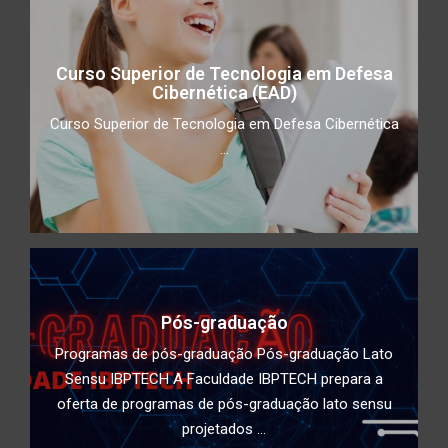
Curso Superior de Tecnologia em Defesa
Rota Tech II: Proteção em Chamadas
Cibernética (EAD)
de Vídeo
Curso Superior de Tecnologia em Defesa Cibernética
...
Children Security
Impacto do Acesso Desigual à
Tecnologia na Educação: Como
superar a divisão digital e garantir
Pós-graduação
educação de qualidade para todos
Programas de pós-graduação Pós-graduação Lato
Conscientização de utilização de
Sensu IBPTECH A Faculdade IBPTECH prepara a
duplo fator de autenticidade
oferta de programas de pós-graduação lato sensu
projetados ...