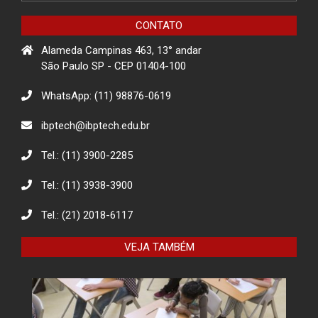
Matarazzo
CONTATO
Alameda Campinas 463, 13° andar
Projeto de Conscientização sobre
golpes para idosos impacta a
São Paulo SP - CEP 01404-100
comunidade de Itapevi- São Paulo
WhatsApp: (11) 98876-0619
Projeto Rua
ibptech@ibptech.edu.br
Tel.: (11) 3900-2285
Tel.: (11) 3938-3900
Descarte Sustentável de Pilhas e
Baterias
Tel.: (21) 2018-6117
VEJA TAMBÉM
Eco Eletrônicos: Promovendo a
Educação Ambiental e o Descarte
Responsável