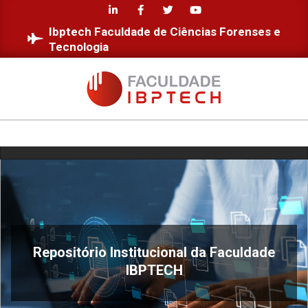
Skip
to
Ibptech Faculdade de Ciências Forenses e
content
Tecnologia
FACULDADE
IBPTECH
Primary
Navigation
Menu
Repositório Institucional da Faculdade
IBPTECH