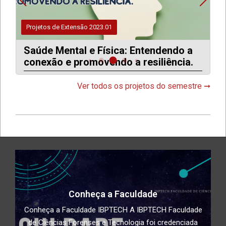
Projetos de Extensão 2023.01
Saúde Mental e Física: Entendendo a
T
conexão e promovendo a resiliência.
Ver todos os projetos do semestre ➞
2024-
08-
28
Conheça a Faculdade
Conheça a Faculdade IBPTECH A IBPTECH Faculdade
de Ciências Forenses e Tecnologia foi credenciada