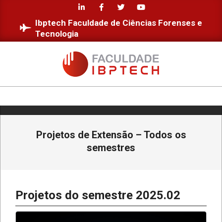
Skip
to
Ibptech Faculdade de Ciências Forenses e
content
Tecnologia
FACULDADE
IBPTECH
Primary
Navigation
Projetos de Extensão – Todos os
Menu
semestres
Projetos do semestre 2025.02