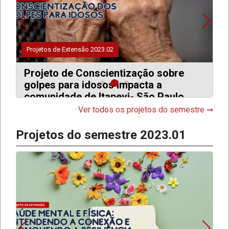
rojetos de Extensão 2023.02
Projetos d
rojeto de Conscientização sobre
Projet
olpes para idosos impacta a
omunidade de Itapevi- São Paulo
Ver todos os projetos do semestre ➞
Projetos do semestre 2023.01