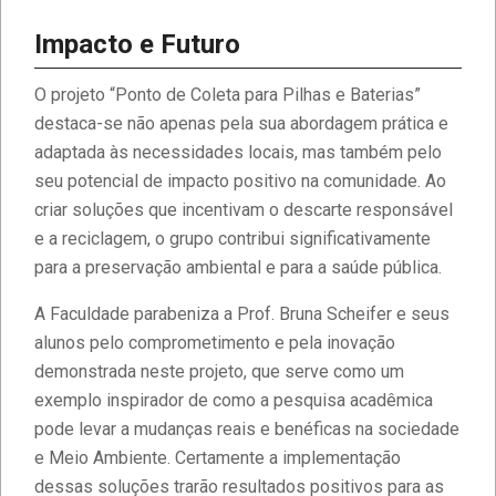
Impacto e Futuro
Estudantes da Faculdade IBPTECH
O projeto “Ponto de Coleta para Pilhas e Baterias”
desenvolvem site dedicado à
destaca-se não apenas pela sua abordagem prática e
Educação Digital
adaptada às necessidades locais, mas também pelo
seu potencial de impacto positivo na comunidade. Ao
Diversidade e Inclusão na Faculdade
criar soluções que incentivam o descarte responsável
IBPTECH
e a reciclagem, o grupo contribui significativamente
para a preservação ambiental e para a saúde pública.
Faculdade IBPTECH: Transformando
A Faculdade parabeniza a Prof. Bruna Scheifer e seus
Futuros através da Educação de
Excelência
alunos pelo comprometimento e pela inovação
demonstrada neste projeto, que serve como um
exemplo inspirador de como a pesquisa acadêmica
Faculdade IBPTECH e SBSeg 2023
pode levar a mudanças reais e benéficas na sociedade
e Meio Ambiente. Certamente a implementação
dessas soluções trarão resultados positivos para as