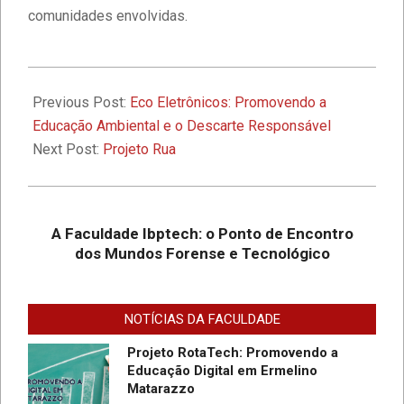
1º Seminário de Defesa Cibernética e
comunidades envolvidas.
1º Fórum de Extensão da Faculdade
Ibptech
2024-
A Faculdade Ibptech: o Ponto de
09-
Previous Post:
Eco Eletrônicos: Promovendo a
Encontro dos Mundos Forense e
03
Educação Ambiental e o Descarte Responsável
Tecnológico
Next Post:
Projeto Rua
Desafios On-line – Aos melhores,
descontos nas mensalidades na
Graduação EAD em Defesa
A Faculdade Ibptech: o Ponto de Encontro
Cibernética para ingresso com
dos Mundos Forense e Tecnológico
vestibular, Enem ou 2a. graduação na
Faculdade IBPTECH Lança Projeto
Turma Agosto/23
“Sentinelas Cibernéticos” Para
Promover Segurança na Internet
NOTÍCIAS DA FACULDADE
Projeto RotaTech: Promovendo a
Educação Digital em Ermelino
Matarazzo