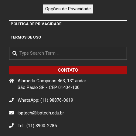
“Sentinelas Cibernéticos” Para
Promover Segurança na Internet
Opções de Privacidade
Projeto RotaTech: Promovendo a
POLÍTICA DE PRIVACIDADE
Educação Digital em Ermelino
Matarazzo
TERMOS DE USO
Search
Projeto de Conscientização sobre
golpes para idosos impacta a
comunidade de Itapevi- São Paulo
CONTATO
Alameda Campinas 463, 13° andar
Projeto Rua
São Paulo SP - CEP 01404-100
WhatsApp: (11) 98876-0619
Descarte Sustentável de Pilhas e
ibptech@ibptech.edu.br
Baterias
Tel.: (11) 3900-2285