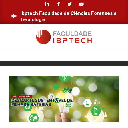
Skip
to
Ibptech Faculdade de Ciências Forenses e
content
Tecnologia
FACULDADE
IBPTECH
Primary
Navigation
Menu