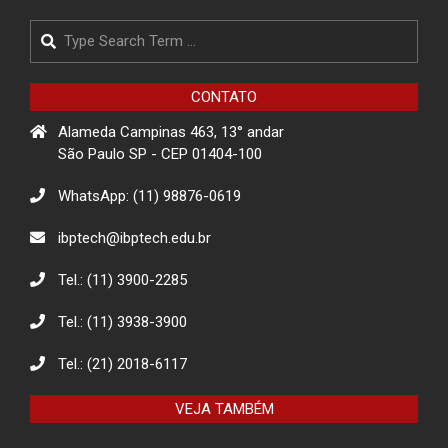
Search
Projeto de Conscientização sobre
golpes para idosos impacta a
comunidade de Itapevi- São Paulo
CONTATO
Alameda Campinas 463, 13° andar
Projeto Rua
São Paulo SP - CEP 01404-100
WhatsApp: (11) 98876-0619
Descarte Sustentável de Pilhas e
ibptech@ibptech.edu.br
Baterias
Tel.: (11) 3900-2285
Tel.: (11) 3938-3900
Eco Eletrônicos: Promovendo a
Educação Ambiental e o Descarte
Responsável
Tel.: (21) 2018-6117
VEJA TAMBÉM
O combate à desinformação na
sociedade da informação