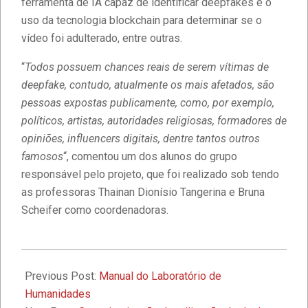
ferramenta de IA capaz de identificar deepfakes e o
uso da tecnologia blockchain para determinar se o
Diversidade e Inclusão na Faculdade
vídeo foi adulterado, entre outras.
IBPTECH
“
Todos possuem chances reais de serem vítimas de
deepfake, contudo, atualmente os mais afetados, são
Faculdade IBPTECH: Transformando
pessoas expostas publicamente, como, por exemplo,
Futuros através da Educação de
Excelência
políticos, artistas, autoridades religiosas, formadores de
opiniões, influencers digitais, dentre tantos outros
famosos
“, comentou um dos alunos do grupo
Faculdade IBPTECH e SBSeg 2023
responsável pelo projeto, que foi realizado sob tendo
as professoras Thainan Dionísio Tangerina e Bruna
Scheifer como coordenadoras.
1º Seminário de Defesa Cibernética e
1º Fórum de Extensão da Faculdade
Ibptech
2024-
08-
Previous Post:
Manual do Laboratório de
A Faculdade Ibptech: o Ponto de
28
Humanidades
Encontro dos Mundos Forense e