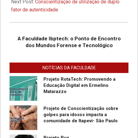
Next Post:
Conscientização de utilização de duplo
Tecnológico
fator de autenticidade
Desafios On-line – Aos melhores,
descontos nas mensalidades na
Graduação EAD em Defesa
A Faculdade Ibptech: o Ponto de Encontro
Cibernética para ingresso com
dos Mundos Forense e Tecnológico
vestibular, Enem ou 2a. graduação na
Faculdade IBPTECH Lança Projeto
Turma Agosto/23
“Sentinelas Cibernéticos” Para
Promover Segurança na Internet
NOTÍCIAS DA FACULDADE
Projeto RotaTech: Promovendo a
Educação Digital em Ermelino
Matarazzo
Projeto de Conscientização sobre
golpes para idosos impacta a
do
comunidade de Itapevi- São Paulo
SC
Projeto Rua