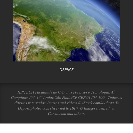
DSPACE
IBPTECH Faculdade de Ciências Forenses e Tecnologia. Al.
Campinas 463, 13° Andar, São Paulo/SP CEP 01404-100 - Todos os
direitos reservados. Images and videos © iStock.com/authors, ©
Depositphotos.com (licensed to IBP), © Images licensed via
Canva.com and others.