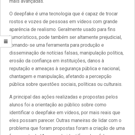
mais avançadas.
O deepfake é uma tecnologia que é capaz de trocar
rostos e vozes de pessoas em vídeos com grande
aparência de realismo. Geralmente usado para fins
humorísticos, pode também ser altamente prejudicial,
tornando-se uma ferramenta para produção e
disseminação de notícias falsas, manipulação política,
erosão da confiança em instituições, danos à
reputação e ameaças à segurança pública e nacional,
chantagem e manipulação, afetando a percepção
pública sobre questões sociais, políticas ou culturais.
A principal das ações realizadas e propostas pelos
alunos foi a orientação ao público sobre como
identificar o deepfake em vídeos, por mais reais que
Estudantes da Faculdade IBPTECH
eles possam parecer. Outras maneiras de lidar com o
desenvolvem site dedicado à
problema que foram propostas foram a criação de uma
Educação Digital