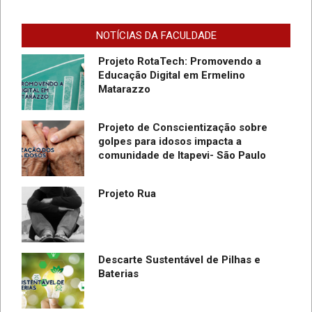
“Sentinelas Cibernéticos” Para
Promover Segurança na Internet
NOTÍCIAS DA FACULDADE
Projeto RotaTech: Promovendo a
Educação Digital em Ermelino
Matarazzo
Projeto de Conscientização sobre
golpes para idosos impacta a
do
comunidade de Itapevi- São Paulo
SC
Projeto Rua
Descarte Sustentável de Pilhas e
Baterias