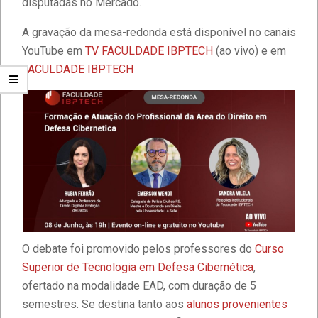
disputadas no Mercado.
A gravação da mesa-redonda está disponível no canais
YouTube em
TV FACULDADE IBPTECH
(ao vivo) e em
FACULDADE IBPTECH
Estudantes da Faculdade IBPTECH
desenvolvem site dedicado à
Educação Digital
Diversidade e Inclusão na Faculdade
IBPTECH
O debate foi promovido pelos professores do
Curso
Superior de Tecnologia em Defesa Cibernética
,
ofertado na modalidade EAD, com duração de 5
Faculdade IBPTECH: Transformando
semestres. Se destina tanto aos
alunos provenientes
Futuros através da Educação de