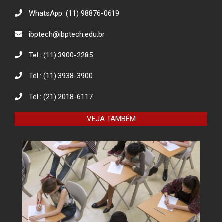
WhatsApp: (11) 98876-0619
Descarte Sustentável de Pilhas e
ibptech@ibptech.edu.br
Baterias
Tel.: (11) 3900-2285
Tel.: (11) 3938-3900
Eco Eletrônicos: Promovendo a
Educação Ambiental e o Descarte
Responsável
Tel.: (21) 2018-6117
VEJA TAMBÉM
O combate à desinformação na
sociedade da informação