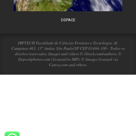
DSPACE
IBPTECH Faculdade de Ciências Forenses e Tecnologia. Al.
Campinas 463, 13° Andar, São Paulo/SP CEP 01404-100 - Todos os
direitos reservados. Images and videos © iStock.com/authors, ©
Depositphotos.com (licensed to IBP), © Images licensed via
Canva.com and others.