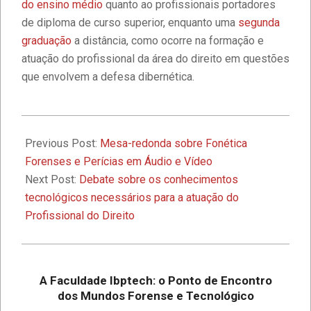
Excelência
do ensino médio
quanto ao profissionais portadores
de diploma de curso superior, enquanto uma
segunda
graduação
a distância, como ocorre na formação e
Faculdade IBPTECH e SBSeg 2023
atuação do profissional da área do direito em questões
que envolvem a defesa dibernética.
1º Seminário de Defesa Cibernética e
1º Fórum de Extensão da Faculdade
2022-
Ibptech
06-
Previous Post:
Mesa-redonda sobre Fonética
08
Forenses e Perícias em Áudio e Vídeo
A Faculdade Ibptech: o Ponto de
Next Post:
Debate sobre os conhecimentos
Encontro dos Mundos Forense e
tecnológicos necessários para a atuação do
Tecnológico
Profissional do Direito
Desafios On-line – Aos melhores,
descontos nas mensalidades na
Graduação EAD em Defesa
A Faculdade Ibptech: o Ponto de Encontro
Cibernética para ingresso com
dos Mundos Forense e Tecnológico
vestibular, Enem ou 2a. graduação na
Faculdade IBPTECH Lança Projeto
Turma Agosto/23