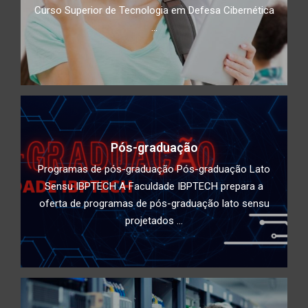
Curso Superior de Tecnologia em Defesa Cibernética
...
Impacto do Acesso Desigual à
Tecnologia na Educação: Como
superar a divisão digital e garantir
educação de qualidade para todos
Conscientização de utilização de
duplo fator de autenticidade
Pós-graduação
Programas de pós-graduação Pós-graduação Lato
Deepfake: Tecnologia, ética e
Sensu IBPTECH A Faculdade IBPTECH prepara a
segurança cibernética
oferta de programas de pós-graduação lato sensu
projetados ...
Estudantes da Faculdade IBPTECH
desenvolvem site dedicado à
Educação Digital