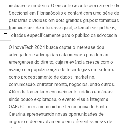
inclusivo e moderno. O encontro acontecerá na sede da
Seccional em Florianópolis e contará com uma série de
palestras divididas em dois grandes grupos: temáticas
transversais, de interesse geral, e temáticas jurídicas,
voltadas especificamente para o público da advocacia.
O InovaTech 2024 busca captar o interesse dos
advogados e advogadas catarinenses para temas
emergentes do direito, cuja relevância cresce com o
avanço e a popularização de tecnologias em setores
como processamento de dados, marketing,
Estudantes da Faculdade IBPTECH
comunicação, entretenimento, negócios, entre outros.
desenvolvem site dedicado à
Além de fomentar o conhecimento jurídico em áreas
Educação Digital
ainda pouco exploradas, o evento visa a integrar a
OAB/SC com a comunidade tecnológica de Santa
Diversidade e Inclusão na Faculdade
Catarina, apresentando novas oportunidades de
IBPTECH
negócio e desenvolvimento em diferentes áreas de