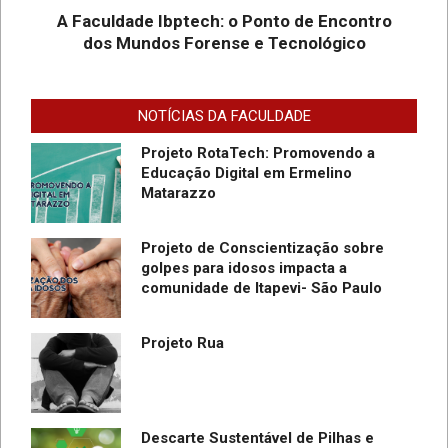
Graduação EAD em Defesa
A Faculdade Ibptech: o Ponto de Encontro
Cibernética para ingresso com
dos Mundos Forense e Tecnológico
vestibular, Enem ou 2a. graduação na
Faculdade IBPTECH Lança Projeto
Turma Agosto/23
“Sentinelas Cibernéticos” Para
Promover Segurança na Internet
NOTÍCIAS DA FACULDADE
Projeto RotaTech: Promovendo a
Educação Digital em Ermelino
Matarazzo
Projeto de Conscientização sobre
golpes para idosos impacta a
do
comunidade de Itapevi- São Paulo
SC
Projeto Rua
Descarte Sustentável de Pilhas e