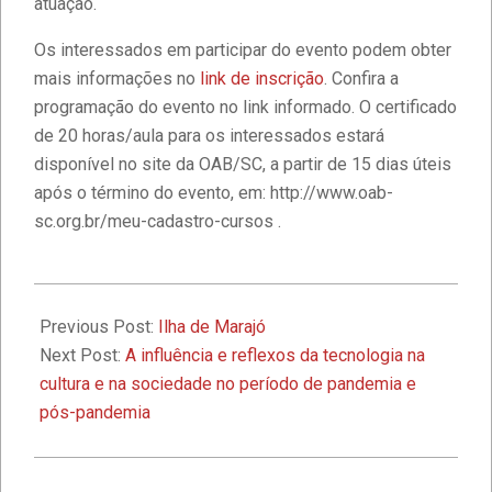
atuação.
Faculdade IBPTECH: Transformando
Os interessados em participar do evento podem obter
Futuros através da Educação de
Excelência
mais informações no
link de inscrição
. Confira a
programação do evento no link informado. O certificado
de 20 horas/aula para os interessados estará
Faculdade IBPTECH e SBSeg 2023
disponível no site da OAB/SC, a partir de 15 dias úteis
após o término do evento, em: http://www.oab-
sc.org.br/meu-cadastro-cursos .
1º Seminário de Defesa Cibernética e
1º Fórum de Extensão da Faculdade
Ibptech
2024-
08-
Previous Post:
Ilha de Marajó
A Faculdade Ibptech: o Ponto de
30
Next Post:
A influência e reflexos da tecnologia na
Encontro dos Mundos Forense e
cultura e na sociedade no período de pandemia e
Tecnológico
pós-pandemia
Desafios On-line – Aos melhores,
descontos nas mensalidades na