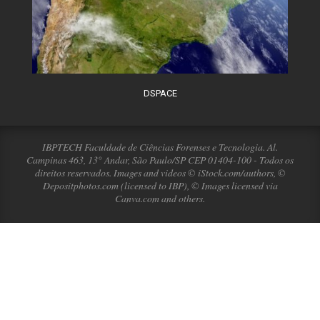
DSPACE
IBPTECH Faculdade de Ciências Forenses e Tecnologia. Al.
Campinas 463, 13° Andar, São Paulo/SP CEP 01404-100 - Todos os
direitos reservados. Images and videos © iStock.com/authors, ©
Depositphotos.com (licensed to IBP), © Images licensed via
Canva.com and others.