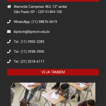
Alameda Campinas 463, 13° andar
Projeto Rua
São Paulo SP - CEP 01404-100
WhatsApp: (11) 98876-0619
Descarte Sustentável de Pilhas e
ibptech@ibptech.edu.br
Baterias
Tel.: (11) 3900-2285
Tel.: (11) 3938-3900
Eco Eletrônicos: Promovendo a
Educação Ambiental e o Descarte
Responsável
Tel.: (21) 2018-6117
VEJA TAMBÉM
O combate à desinformação na
sociedade da informação