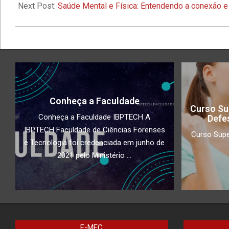
02
Next Post:
Saúde Mental e Física: Entendendo a conexão e 
Conheça a Faculdade
Curso Su
Conheça a Faculdade IBPTECH A
Defe
IBPTECH Faculdade de Ciências Forenses
Curso Supe
e Tecnologia foi credenciada em junho de
2021 pelo Ministério ...
E-MEC