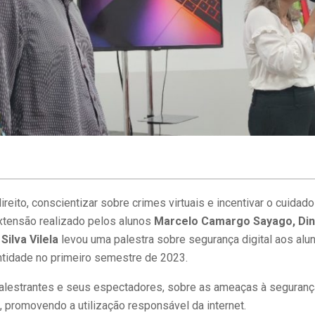
A importância da formação
Docente da Faculda
complementar sobre novas
convidado especia
tecnologias para o sucesso
sobre Tecnolog
profissional
eito, conscientizar sobre crimes virtuais e incentivar o cuidad
xtensão realizado pelos alunos
Marcelo Camargo Sayago, Di
ilva Vilela
levou uma palestra sobre segurança digital aos alu
ntidade no primeiro semestre de 2023.
palestrantes e seus espectadores, sobre as ameaças à seguran
, promovendo a utilização responsável da internet.