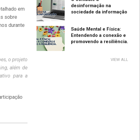
desinformação na
etalhado em
sociedade da informação
is sobre
unos durante
Saúde Mental e Física:
Entendendo a conexão e
promovendo a resiliência.
Tecnologia e Direito na
es, o projeto
VIEW ALL
Sociedade da Informação
ing, além de
ativo para a
Direção Segura
rticipação
A influência e reflexos da
tecnologia na cultura e na
sociedade no período de
pandemia e pós-pandemia