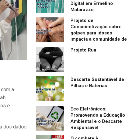
de IBPTECH é
Digital em Ermelino
Matarazzo
l em Evento
ia em SC
Projeto de
Conscientização sobre
golpes para idosos
impacta a comunidade de
Itapevi- São Paulo
Projeto Rua
Descarte Sustentável de
Pilhas e Baterias
o com a
nah
nos e
Eco Eletrônicos:
Promovendo a Educação
Ambiental e o Descarte
ça dos dados
Responsável
O combate à