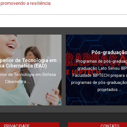
promovendo a resiliência.
Pós-graduaçã
perior de Tecnologia em
Programas de pós-gradua
sa Cibernética (EAD)
graduação Lato Sensu IB
rior de Tecnologia em Defesa
Faculdade IBPTECH prepara a
Cibernética ...
programas de pós-graduação
projetados ...
PRIVACIDADE
CONTATO