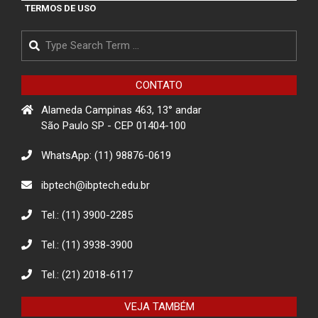
Matarazzo
TERMOS DE USO
Search
Projeto de Conscientização sobre
golpes para idosos impacta a
comunidade de Itapevi- São Paulo
CONTATO
Alameda Campinas 463, 13° andar
Projeto Rua
São Paulo SP - CEP 01404-100
WhatsApp: (11) 98876-0619
Descarte Sustentável de Pilhas e
ibptech@ibptech.edu.br
Baterias
Tel.: (11) 3900-2285
Tel.: (11) 3938-3900
Eco Eletrônicos: Promovendo a
Educação Ambiental e o Descarte
Responsável
Tel.: (21) 2018-6117
VEJA TAMBÉM
O combate à desinformação na