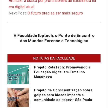
06
Artificial: a busca por profissionais de excelência na
Encontro dos Mundos Forense e
era digital atual
Tecnológico
Next Post:
O futuro precisa ser mais seguro
Desafios On-line – Aos melhores,
descontos nas mensalidades na
Graduação EAD em Defesa
A Faculdade Ibptech: o Ponto de Encontro
Cibernética para ingresso com
dos Mundos Forense e Tecnológico
vestibular, Enem ou 2a. graduação na
Faculdade IBPTECH Lança Projeto
Turma Agosto/23
“Sentinelas Cibernéticos” Para
Promover Segurança na Internet
NOTÍCIAS DA FACULDADE
Projeto RotaTech: Promovendo a
Educação Digital em Ermelino
Matarazzo
Projeto de Conscientização sobre
golpes para idosos impacta a
do
comunidade de Itapevi- São Paulo
SC