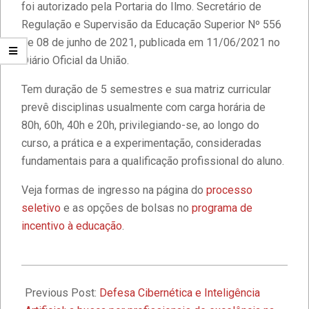
Educação Digital
foi autorizado pela Portaria do Ilmo. Secretário de
Regulação e Supervisão da Educação Superior Nº 556
de 08 de junho de 2021, publicada em 11/06/2021 no
Diversidade e Inclusão na Faculdade
IBPTECH
Diário Oficial da União.
Tem duração de 5 semestres e sua matriz curricular
prevê disciplinas usualmente com carga horária de
Faculdade IBPTECH: Transformando
Futuros através da Educação de
80h, 60h, 40h e 20h, privilegiando-se, ao longo do
Excelência
curso, a prática e a experimentação, consideradas
fundamentais para a qualificação profissional do aluno.
Faculdade IBPTECH e SBSeg 2023
Veja formas de ingresso na página do
processo
seletivo
e as opções de bolsas no
programa de
incentivo à educação
.
1º Seminário de Defesa Cibernética e
1º Fórum de Extensão da Faculdade
Ibptech
2022-
05-
Previous Post:
Defesa Cibernética e Inteligência
A Faculdade Ibptech: o Ponto de