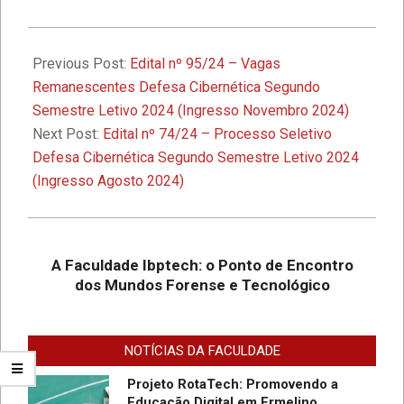
2024-
1º Seminário de Defesa Cibernética e
1º Fórum de Extensão da Faculdade
10-
Previous Post:
Edital nº 95/24 – Vagas
Ibptech
16
Remanescentes Defesa Cibernética Segundo
Semestre Letivo 2024 (Ingresso Novembro 2024)
A Faculdade Ibptech: o Ponto de
Next Post:
Edital nº 74/24 – Processo Seletivo
Encontro dos Mundos Forense e
Defesa Cibernética Segundo Semestre Letivo 2024
Tecnológico
(Ingresso Agosto 2024)
Desafios On-line – Aos melhores,
descontos nas mensalidades na
Graduação EAD em Defesa
A Faculdade Ibptech: o Ponto de Encontro
Cibernética para ingresso com
dos Mundos Forense e Tecnológico
vestibular, Enem ou 2a. graduação na
Faculdade IBPTECH Lança Projeto
Turma Agosto/23
“Sentinelas Cibernéticos” Para
Promover Segurança na Internet
NOTÍCIAS DA FACULDADE
Projeto RotaTech: Promovendo a
Educação Digital em Ermelino