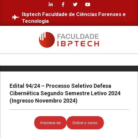
Skip
to
Ibptech Faculdade de Ciências Forenses e
content
Tecnologia
Estudantes da Faculdade IBPTECH
desenvolvem site dedicado à
Educação Digital
FACULDADE
IBPTECH
Diversidade e Inclusão na Faculdade
Primary
IBPTECH
Navigation
Menu
Edital 94/24 – Processo Seletivo Defesa
Cibernética Segundo Semestre Letivo 2024
Faculdade IBPTECH: Transformando
Futuros através da Educação de
(Ingresso Novembro 2024)
Excelência
Faculdade IBPTECH e SBSeg 2023
Inscreva-se
Sobre o curso