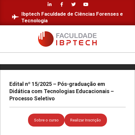
Skip
to
Ibptech Faculdade de Ciências Forenses e
content
Tecnologia
Estudantes da Faculdade IBPTECH
desenvolvem site dedicado à
Educação Digital
FACULDADE
IBPTECH
Diversidade e Inclusão na Faculdade
Primary
IBPTECH
Navigation
Menu
Edital nº 15/2025 – Pós-graduação em
Didática com Tecnologias Educacionais –
Faculdade IBPTECH: Transformando
Futuros através da Educação de
Processo Seletivo
Excelência
Faculdade IBPTECH e SBSeg 2023
Sobre o curso
Realizar Inscrição