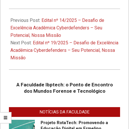
2025-
1º Seminário de Defesa Cibernética e
1º Fórum de Extensão da Faculdade
05-
Previous Post:
Edital nº 14/2025 – Desafio de
Ibptech
13
Excelência Acadêmica Cyberdefenders – Seu
Potencial, Nossa Missão
A Faculdade Ibptech: o Ponto de
Next Post:
Edital nº 19/2025 – Desafio de Excelência
Encontro dos Mundos Forense e
Acadêmica Cyberdefenders – Seu Potencial, Nossa
Tecnológico
Missão
Desafios On-line – Aos melhores,
descontos nas mensalidades na
Graduação EAD em Defesa
A Faculdade Ibptech: o Ponto de Encontro
Cibernética para ingresso com
dos Mundos Forense e Tecnológico
vestibular, Enem ou 2a. graduação na
Faculdade IBPTECH Lança Projeto
Turma Agosto/23
“Sentinelas Cibernéticos” Para
Promover Segurança na Internet
NOTÍCIAS DA FACULDADE
Projeto RotaTech: Promovendo a
Educação Digital em Ermelino