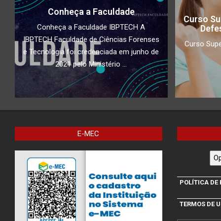
Conheça a Faculdade
Curso Su
Conheça a Faculdade IBPTECH A
Defe
IBPTECH Faculdade de Ciências Forenses
Curso Supe
e Tecnologia foi credenciada em junho de
2021 pelo Ministério ...
E-MEC
Op
POLÍTICA DE
TERMOS DE 