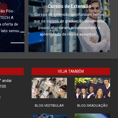
o
Cursos de Extensão
Docente da Faculdade
ção Pós-
IBPTECH é convidado
Cursos de extensão aprofundam temas
PTECH A
especial em Evento sobre
que os cursos de graduação usualmente
Tecnologia em SC
 oferta de
pouco abordaram, proporcionado o
 lato sensu
Ilha de Marajó
aprendizado de novos assuntos ...
Rota Tech II: Proteção em
Chamadas de Vídeo
VEJA TAMBÉM
° andar
Children Security
-100
9
BLOG VESTIBULAR
BLOG GRADUAÇÃO
Impacto do Acesso
Desigual à Tecnologia na
Educação: Como superar