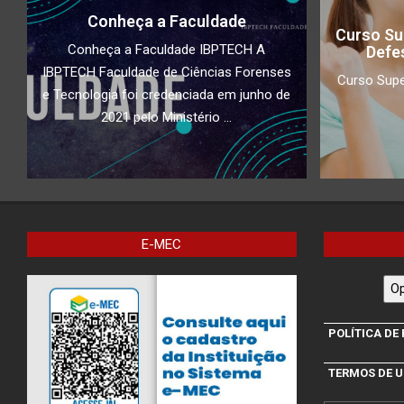
Conheça a Faculdade
Curso Su
Conheça a Faculdade IBPTECH A
Defe
IBPTECH Faculdade de Ciências Forenses
Curso Supe
e Tecnologia foi credenciada em junho de
2021 pelo Ministério ...
E-MEC
Op
POLÍTICA DE
TERMOS DE 