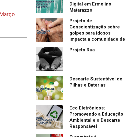
de IBPTECH é
Digital em Ermelino
Matarazzo
l em Evento
 Março
ia em SC
Projeto de
Conscientização sobre
golpes para idosos
impacta a comunidade de
Itapevi- São Paulo
Projeto Rua
Descarte Sustentável de
Pilhas e Baterias
Eco Eletrônicos:
Promovendo a Educação
Ambiental e o Descarte
Responsável