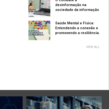
O combate à
desinformação na
sociedade da informação
Saúde Mental e Física:
Entendendo a conexão e
promovendo a resiliência.
Tecnologia e Direito na
VIEW ALL
Sociedade da Informação
Direção Segura
A influência e reflexos da
tecnologia na cultura e na
sociedade no período de
pandemia e pós-pandemia