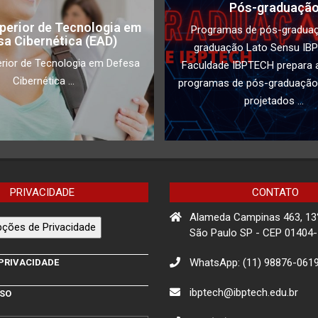
Pós-graduaçã
perior de Tecnologia em
Programas de pós-gradua
sa Cibernética (EAD)
graduação Lato Sensu IB
rior de Tecnologia em Defesa
Faculdade IBPTECH prepara a
Cibernética ...
programas de pós-graduação
projetados ...
PRIVACIDADE
CONTATO
Alameda Campinas 463, 13
ções de Privacidade
São Paulo SP - CEP 01404
WhatsApp: (11) 98876-061
 PRIVACIDADE
ibptech@ibptech.edu.br
USO