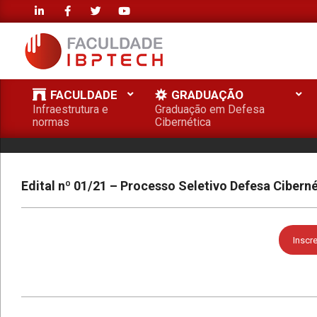
Skip
to
content
FACULDADE
FACULDADE
GRADUAÇÃO
IBPTECH
Infraestrutura e
Graduação em Defesa
Primary
normas
Cibernética
Navigation
Menu
Edital nº 01/21 – Processo Seletivo Defesa Ciber
Inscr
2024-