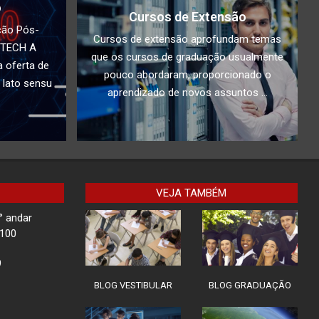
o
Cursos de Extensão
Docente da Faculdade
ção Pós-
IBPTECH é convidado
Cursos de extensão aprofundam temas
PTECH A
especial em Evento sobre
que os cursos de graduação usualmente
Tecnologia em SC
 oferta de
pouco abordaram, proporcionado o
 lato sensu
Ilha de Marajó
aprendizado de novos assuntos ...
Rota Tech II: Proteção em
Chamadas de Vídeo
VEJA TAMBÉM
° andar
Children Security
-100
9
BLOG VESTIBULAR
BLOG GRADUAÇÃO
Impacto do Acesso
Desigual à Tecnologia na
Educação: Como superar