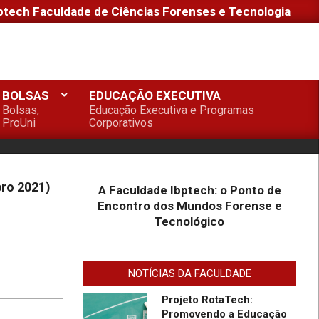
ptech Faculdade de Ciências Forenses e Tecnologia
1º Seminário de Defesa
Cibernética e 1º Fórum de
Extensão da Faculdade
Ibptech
BOLSAS
EDUCAÇÃO EXECUTIVA
A Faculdade Ibptech: o
Bolsas,
Educação Executiva e Programas
Ponto de Encontro dos
ProUni
Corporativos
Mundos Forense e
Tecnológico
Desafios On-line – Aos
melhores, descontos nas
bro 2021)
A Faculdade Ibptech: o Ponto de
mensalidades na
Encontro dos Mundos Forense e
Graduação EAD em
Tecnológico
Defesa Cibernética para
Faculdade IBPTECH
ingresso com vestibular,
Lança Projeto “Sentinelas
Enem ou 2a. graduação na
Cibernéticos” Para
Turma Agosto/23
NOTÍCIAS DA FACULDADE
Promover Segurança na
Internet
Projeto RotaTech:
Promovendo a Educação