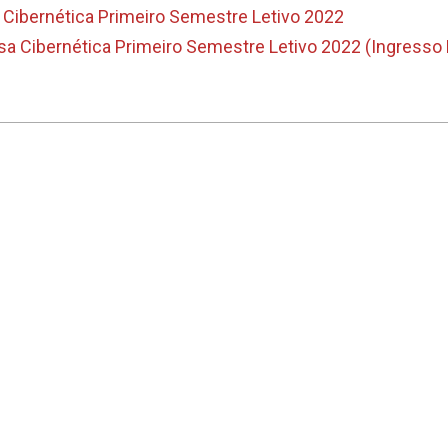
A importância da formação
Docente da Faculda
Cibernética Primeiro Semestre Letivo 2022
complementar sobre novas
convidado especia
esa Cibernética Primeiro Semestre Letivo 2022 (Ingresso
tecnologias para o sucesso
sobre Tecnolog
profissional