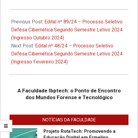
2024-
1º Seminário de Defesa Cibernética e
1º Fórum de Extensão da Faculdade
10-
Previous Post:
Edital nº 89/24 – Processo Seletivo
Ibptech
17
Defesa Cibernética Segundo Semestre Letivo 2024
(Ingresso Outubro 2024)
A Faculdade Ibptech: o Ponto de
Next Post:
Edital nº 48/24 – Processo Seletivo
Encontro dos Mundos Forense e
Defesa Cibernética Segundo Semestre Letivo 2024
Tecnológico
(Ingresso Fevereiro 2024)
Desafios On-line – Aos melhores,
descontos nas mensalidades na
Graduação EAD em Defesa
A Faculdade Ibptech: o Ponto de Encontro
Cibernética para ingresso com
dos Mundos Forense e Tecnológico
vestibular, Enem ou 2a. graduação na
Faculdade IBPTECH Lança Projeto
Turma Agosto/23
“Sentinelas Cibernéticos” Para
Promover Segurança na Internet
NOTÍCIAS DA FACULDADE
Projeto RotaTech: Promovendo a
Educação Digital em Ermelino