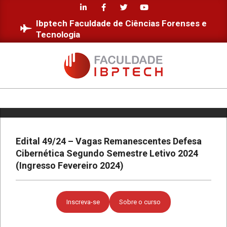
Skip
to
Ibptech Faculdade de Ciências Forenses e
content
Tecnologia
Estudantes da Faculdade IBPTECH
desenvolvem site dedicado à
Educação Digital
FACULDADE
IBPTECH
Diversidade e Inclusão na Faculdade
Primary
IBPTECH
Navigation
Menu
Edital 49/24 – Vagas Remanescentes Defesa
Cibernética Segundo Semestre Letivo 2024
Faculdade IBPTECH: Transformando
Futuros através da Educação de
(Ingresso Fevereiro 2024)
Excelência
Faculdade IBPTECH e SBSeg 2023
Inscreva-se
Sobre o curso