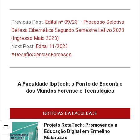
1º Seminário de Defesa Cibernética e
1º Fórum de Extensão da Faculdade
2023-
Ibptech
04-
Previous Post:
Edital nº 09/23 – Processo Seletivo
05
Defesa Cibernética Segundo Semestre Letivo 2023
A Faculdade Ibptech: o Ponto de
(Ingresso Maio 2023)
Encontro dos Mundos Forense e
Next Post:
Edital 11/2023
Tecnológico
#DesafioCiênciasForenses
Desafios On-line – Aos melhores,
descontos nas mensalidades na
Graduação EAD em Defesa
A Faculdade Ibptech: o Ponto de Encontro
Cibernética para ingresso com
dos Mundos Forense e Tecnológico
vestibular, Enem ou 2a. graduação na
Faculdade IBPTECH Lança Projeto
Turma Agosto/23
“Sentinelas Cibernéticos” Para
Promover Segurança na Internet
NOTÍCIAS DA FACULDADE
Projeto RotaTech: Promovendo a
Educação Digital em Ermelino
Matarazzo