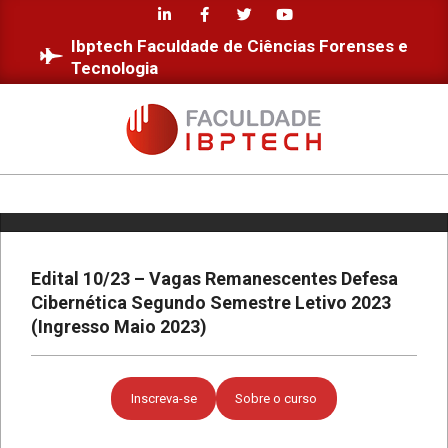
Skip
to
Ibptech Faculdade de Ciências Forenses e
content
Tecnologia
Estudantes da Faculdade IBPTECH
desenvolvem site dedicado à
Educação Digital
FACULDADE
Diversidade e Inclusão na Faculdade
IBPTECH
IBPTECH
Primary
Navigation
Menu
Edital 10/23 – Vagas Remanescentes Defesa
Faculdade IBPTECH: Transformando
Futuros através da Educação de
Cibernética Segundo Semestre Letivo 2023
Excelência
(Ingresso Maio 2023)
Faculdade IBPTECH e SBSeg 2023
Inscreva-se
Sobre o curso