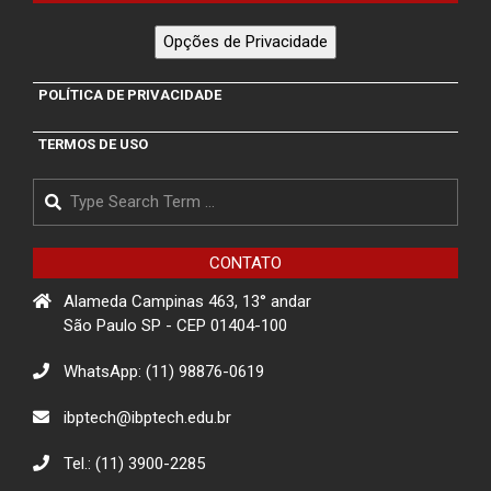
“Sentinelas Cibernéticos” Para
Promover Segurança na Internet
Opções de Privacidade
Projeto RotaTech: Promovendo a
POLÍTICA DE PRIVACIDADE
Educação Digital em Ermelino
Matarazzo
TERMOS DE USO
Search
Projeto de Conscientização sobre
golpes para idosos impacta a
comunidade de Itapevi- São Paulo
CONTATO
Alameda Campinas 463, 13° andar
Projeto Rua
São Paulo SP - CEP 01404-100
WhatsApp: (11) 98876-0619
Descarte Sustentável de Pilhas e
ibptech@ibptech.edu.br
Baterias
Tel.: (11) 3900-2285