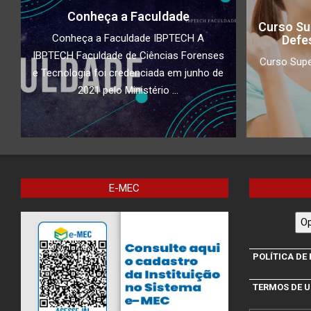
Conheça a Faculdade
Curso Su
Conheça a Faculdade IBPTECH A
Defe
IBPTECH Faculdade de Ciências Forenses
Curso Supe
e Tecnologia foi credenciada em junho de
2021 pelo Ministério ...
E-MEC
Op
POLÍTICA DE
TERMOS DE 