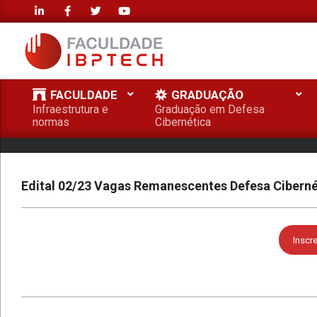
Skip
to
content
FACULDADE
FACULDADE
GRADUAÇÃO
IBPTECH
Infraestrutura e
Graduação em Defesa
Primary
normas
Cibernética
Navigation
Menu
Edital 02/23 Vagas Remanescentes Defesa Cibernét
Inscr
2024-