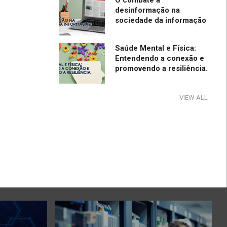
O combate à
desinformação na
sociedade da informação
Saúde Mental e Física:
Entendendo a conexão e
promovendo a resiliência.
Tecnologia e Direito na
VIEW ALL
Sociedade da Informação
Direção Segura
A influência e reflexos da
tecnologia na cultura e na
sociedade no período de
pandemia e pós-pandemia