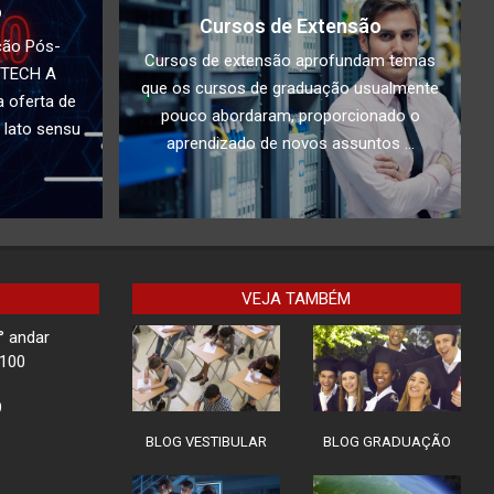
o
Cursos de Extensão
Docente da Faculdade
ção Pós-
IBPTECH é convidado
Cursos de extensão aprofundam temas
PTECH A
especial em Evento sobre
que os cursos de graduação usualmente
Tecnologia em SC
 oferta de
pouco abordaram, proporcionado o
 lato sensu
Ilha de Marajó
aprendizado de novos assuntos ...
Rota Tech II: Proteção em
Chamadas de Vídeo
VEJA TAMBÉM
° andar
Children Security
-100
9
BLOG VESTIBULAR
BLOG GRADUAÇÃO
Impacto do Acesso
Desigual à Tecnologia na
Educação: Como superar