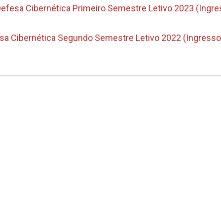
A importância da formação
Docente da Faculda
 Defesa Cibernética Primeiro Semestre Letivo 2023 (Ingr
complementar sobre novas
convidado especia
tecnologias para o sucesso
sobre Tecnolog
sa Cibernética Segundo Semestre Letivo 2022 (Ingress
profissional