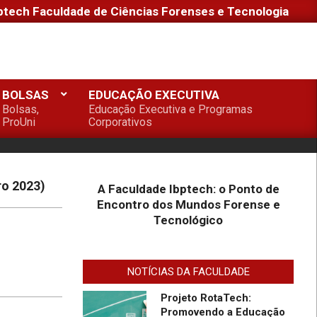
ptech Faculdade de Ciências Forenses e Tecnologia
1º Seminário de Defesa
Cibernética e 1º Fórum de
Extensão da Faculdade
Ibptech
BOLSAS
EDUCAÇÃO EXECUTIVA
A Faculdade Ibptech: o
Bolsas,
Educação Executiva e Programas
Ponto de Encontro dos
ProUni
Corporativos
Mundos Forense e
Tecnológico
Desafios On-line – Aos
melhores, descontos nas
ro 2023)
A Faculdade Ibptech: o Ponto de
mensalidades na
Encontro dos Mundos Forense e
Graduação EAD em
Tecnológico
Defesa Cibernética para
Faculdade IBPTECH
ingresso com vestibular,
Lança Projeto “Sentinelas
Enem ou 2a. graduação na
Cibernéticos” Para
Turma Agosto/23
NOTÍCIAS DA FACULDADE
Promover Segurança na
Internet
Projeto RotaTech:
Promovendo a Educação