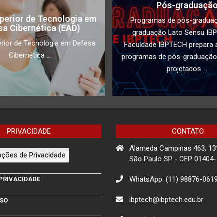
Pós-graduaçã
perior de Tecnologia em
Programas de pós-gradua
sa Cibernética (EAD)
graduação Lato Sensu IB
rior de Tecnologia em Defesa
Faculdade IBPTECH prepara a
Cibernética ...
programas de pós-graduação
projetados ...
PRIVACIDADE
CONTATO
Alameda Campinas 463, 13
ções de Privacidade
São Paulo SP - CEP 01404
WhatsApp: (11) 98876-061
 PRIVACIDADE
ibptech@ibptech.edu.br
USO