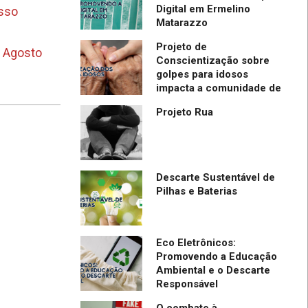
de IBPTECH é
Digital em Ermelino
esso
Matarazzo
l em Evento
ia em SC
Projeto de
o Agosto
Conscientização sobre
golpes para idosos
impacta a comunidade de
Itapevi- São Paulo
Projeto Rua
Descarte Sustentável de
Pilhas e Baterias
Eco Eletrônicos:
Promovendo a Educação
Ambiental e o Descarte
Responsável