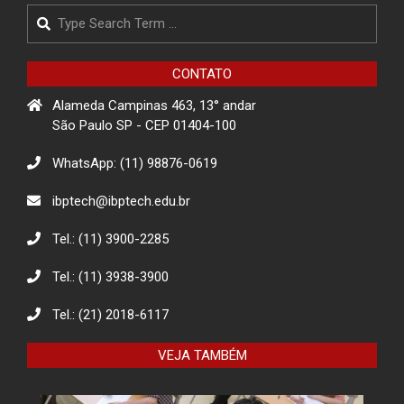
Search
Projeto de Conscientização sobre
golpes para idosos impacta a
comunidade de Itapevi- São Paulo
CONTATO
Alameda Campinas 463, 13° andar
Projeto Rua
São Paulo SP - CEP 01404-100
WhatsApp: (11) 98876-0619
Descarte Sustentável de Pilhas e
ibptech@ibptech.edu.br
Baterias
Tel.: (11) 3900-2285
Tel.: (11) 3938-3900
Eco Eletrônicos: Promovendo a
Educação Ambiental e o Descarte
Responsável
Tel.: (21) 2018-6117
VEJA TAMBÉM
O combate à desinformação na
sociedade da informação