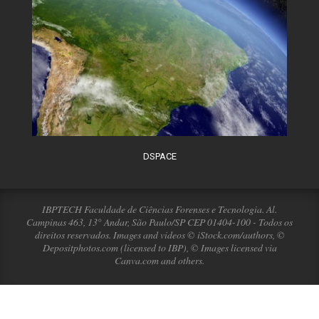
DSPACE
IBPTECH Faculdade de Ciências Forenses e Tecnologia. Al.
Campinas 463, 13° Andar, São Paulo/SP CEP 01404-100 - Todos os
direitos reservados. Images and videos © iStock.com/authors, ©
Depositphotos.com (licensed to IBP), © Images licensed via
Canva.com and others.