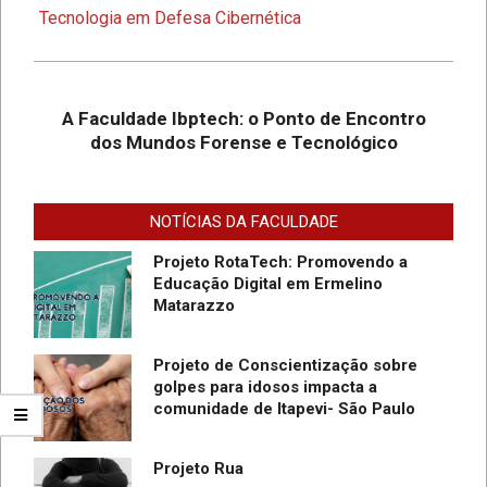
Tecnologia em Defesa Cibernética
Desafios On-line – Aos melhores,
descontos nas mensalidades na
Graduação EAD em Defesa
A Faculdade Ibptech: o Ponto de Encontro
Cibernética para ingresso com
dos Mundos Forense e Tecnológico
vestibular, Enem ou 2a. graduação na
Faculdade IBPTECH Lança Projeto
Turma Agosto/23
“Sentinelas Cibernéticos” Para
Promover Segurança na Internet
NOTÍCIAS DA FACULDADE
Projeto RotaTech: Promovendo a
Educação Digital em Ermelino
Matarazzo
Projeto de Conscientização sobre
golpes para idosos impacta a
do
comunidade de Itapevi- São Paulo
SC
Projeto Rua