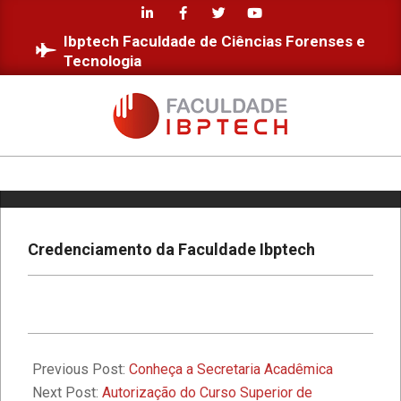
Skip
Diversidade e Inclusão na Faculdade
to
IBPTECH
Ibptech Faculdade de Ciências Forenses e
content
Tecnologia
Faculdade IBPTECH: Transformando
Futuros através da Educação de
Excelência
FACULDADE
IBPTECH
Faculdade IBPTECH e SBSeg 2023
Primary
Navigation
Menu
Credenciamento da Faculdade Ibptech
1º Seminário de Defesa Cibernética e
1º Fórum de Extensão da Faculdade
Ibptech
2021-
A Faculdade Ibptech: o Ponto de
08-
Previous Post:
Conheça a Secretaria Acadêmica
Encontro dos Mundos Forense e
03
Next Post:
Autorização do Curso Superior de
Tecnológico