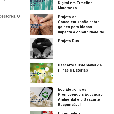
de IBPTECH é
Digital em Ermelino
Matarazzo
l em Evento
ia em SC
gestores. O
Projeto de
Conscientização sobre
golpes para idosos
impacta a comunidade de
Itapevi- São Paulo
Projeto Rua
Descarte Sustentável de
Pilhas e Baterias
Eco Eletrônicos:
Promovendo a Educação
Ambiental e o Descarte
Responsável
O combate à