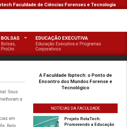
ptech Faculdade de Ciências Forenses e Tecnologia
1º Seminário de Defesa
Cibernética e 1º Fórum de
Extensão da Faculdade
Ibptech
BOLSAS
EDUCAÇÃO EXECUTIVA
A Faculdade Ibptech: o
Bolsas,
Educação Executiva e Programas
Ponto de Encontro dos
ProUni
Corporativos
Mundos Forense e
Tecnológico
Desafios On-line – Aos
melhores, descontos nas
A Faculdade Ibptech: o Ponto de
mensalidades na
Encontro dos Mundos Forense e
Graduação EAD em
Tecnológico
Defesa Cibernética para
nal. Seus
Faculdade IBPTECH
ingresso com vestibular,
Lança Projeto “Sentinelas
Enem ou 2a. graduação na
 melhoram a
Cibernéticos” Para
Turma Agosto/23
NOTÍCIAS DA FACULDADE
Promover Segurança na
Internet
ícias em
Projeto RotaTech:
Promovendo a Educação
ife, Belo