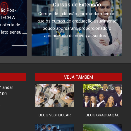
o
Cursos de Extensão
Docente da Faculdade
ção Pós-
IBPTECH é convidado
Cursos de extensão aprofundam temas
PTECH A
especial em Evento sobre
que os cursos de graduação usualmente
 oferta de
Tecnologia em SC
pouco abordaram, proporcionado o
 lato sensu
Ilha de Marajó
aprendizado de novos assuntos ...
Rota Tech II: Proteção em
Chamadas de Vídeo
VEJA TAMBÉM
° andar
Children Security
-100
9
BLOG VESTIBULAR
BLOG GRADUAÇÃO
Impacto do Acesso
Desigual à Tecnologia na
Educação: Como superar