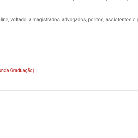
A importância da formação
Docente da Faculda
complementar sobre novas
convidado especia
tecnologias para o sucesso
sobre Tecnolog
ine, voltado a magistrados, advogados, peritos, assistentes e 
profissional
unda Graduação)