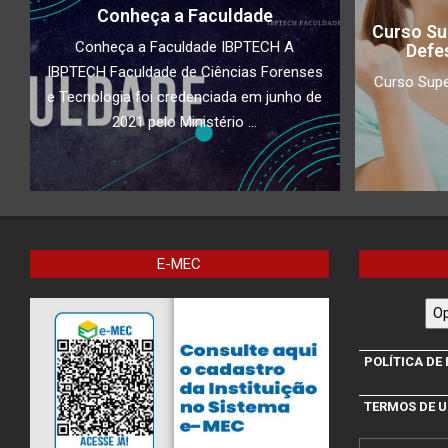
Conheça a Faculdade
Curso Su
Conheça a Faculdade IBPTECH A
Defe
IBPTECH Faculdade de Ciências Forenses
Curso Supe
e Tecnologia foi credenciada em junho de
2021 pelo Ministério ...
E-MEC
Op
POLÍTICA DE
TERMOS DE 
Search