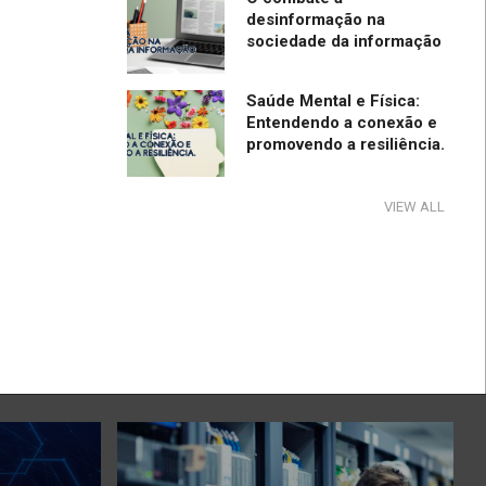
desinformação na
sociedade da informação
Saúde Mental e Física:
Entendendo a conexão e
promovendo a resiliência.
Tecnologia e Direito na
VIEW ALL
Sociedade da Informação
Direção Segura
A influência e reflexos da
tecnologia na cultura e na
sociedade no período de
pandemia e pós-pandemia