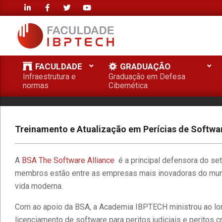
Skip
to
content
FACULDADE
FACULDADE
GRADUAÇÃO
IBPTECH
Infraestrutura e
Graduação em Defesa
Primary
normas
Cibernética
Navigation
Menu
Treinamento e Atualização em Perícias de Softwa
A
BSA The Software Alliance
é a principal defensora do se
membros estão entre as empresas mais inovadoras do mun
vida moderna.
Com ao apoio da BSA, a Academia IBPTECH ministrou ao lo
licenciamento de software para peritos judiciais e peritos c