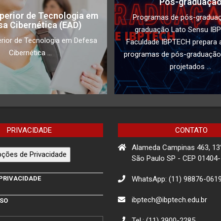
Pós-graduaçã
perior de Tecnologia em
Programas de pós-gradua
sa Cibernética (EAD)
graduação Lato Sensu IB
rior de Tecnologia em Defesa
Faculdade IBPTECH prepara a
Cibernética ...
programas de pós-graduação
projetados ...
PRIVACIDADE
CONTATO
Alameda Campinas 463, 13
ções de Privacidade
São Paulo SP - CEP 01404
WhatsApp: (11) 98876-061
 PRIVACIDADE
ibptech@ibptech.edu.br
USO
Tel.: (11) 3900-2285