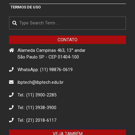
Matarazzo
TERMOS DE USO
Search
Projeto de Conscientização sobre
golpes para idosos impacta a
comunidade de Itapevi- São Paulo
CONTATO
Alameda Campinas 463, 13° andar
Projeto Rua
São Paulo SP - CEP 01404-100
WhatsApp: (11) 98876-0619
Descarte Sustentável de Pilhas e
ibptech@ibptech.edu.br
Baterias
Tel.: (11) 3900-2285
Tel.: (11) 3938-3900
Eco Eletrônicos: Promovendo a
Educação Ambiental e o Descarte
Responsável
Tel.: (21) 2018-6117
VEJA TAMBÉM