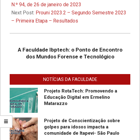
A Faculdade Ibptech: o Ponto de
21
N.º 94, de 26 de janeiro de 2023
Encontro dos Mundos Forense e
Next Post:
Prouni 2023.2 – Segundo Semestre 2023
Tecnológico
– Primeira Etapa – Resultados
Desafios On-line – Aos melhores,
descontos nas mensalidades na
Graduação EAD em Defesa
A Faculdade Ibptech: o Ponto de Encontro
Cibernética para ingresso com
dos Mundos Forense e Tecnológico
vestibular, Enem ou 2a. graduação na
Faculdade IBPTECH Lança Projeto
Turma Agosto/23
“Sentinelas Cibernéticos” Para
Promover Segurança na Internet
NOTÍCIAS DA FACULDADE
Projeto RotaTech: Promovendo a
Educação Digital em Ermelino
Matarazzo
Projeto de Conscientização sobre
golpes para idosos impacta a
do
comunidade de Itapevi- São Paulo
SC