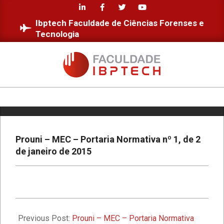
Skip
Educação Digital
to
Ibptech Faculdade de Ciências Forenses e
content
Tecnologia
Diversidade e Inclusão na Faculdade
IBPTECH
FACULDADE
Faculdade IBPTECH: Transformando
Futuros através da Educação de
IBPTECH
Excelência
Primary
Navigation
Faculdade IBPTECH e SBSeg 2023
Menu
Prouni – MEC – Portaria Normativa nº 1, de 2
de janeiro de 2015
1º Seminário de Defesa Cibernética e
1º Fórum de Extensão da Faculdade
Ibptech
2023-
07-
Previous Post:
Prouni – MEC – Portaria Normativa