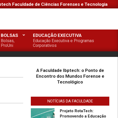
ptech Faculdade de Ciências Forenses e Tecnologia
1º Seminário de Defesa
Cibernética e 1º Fórum de
Extensão da Faculdade
Ibptech
BOLSAS
EDUCAÇÃO EXECUTIVA
A Faculdade Ibptech: o
Bolsas,
Educação Executiva e Programas
Ponto de Encontro dos
ProUni
Corporativos
Mundos Forense e
Tecnológico
Desafios On-line – Aos
melhores, descontos nas
A Faculdade Ibptech: o Ponto de
mensalidades na
Encontro dos Mundos Forense e
Graduação EAD em
Tecnológico
Defesa Cibernética para
Faculdade IBPTECH
ingresso com vestibular,
Lança Projeto “Sentinelas
Enem ou 2a. graduação na
Cibernéticos” Para
Turma Agosto/23
NOTÍCIAS DA FACULDADE
Promover Segurança na
Internet
Projeto RotaTech:
Promovendo a Educação