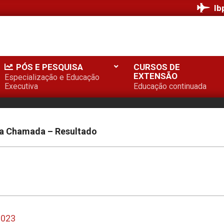
Ib
PÓS E PESQUISA
CURSOS DE
EXTENSÃO
Especialização e Educação
Executiva
Educação continuada
da Chamada – Resultado
2023