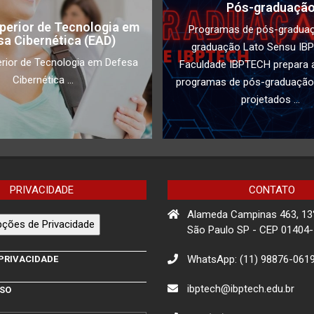
Pós-graduaçã
perior de Tecnologia em
Programas de pós-gradua
sa Cibernética (EAD)
graduação Lato Sensu IB
rior de Tecnologia em Defesa
Faculdade IBPTECH prepara a
Cibernética ...
programas de pós-graduação
projetados ...
PRIVACIDADE
CONTATO
Alameda Campinas 463, 13
ções de Privacidade
São Paulo SP - CEP 01404
WhatsApp: (11) 98876-061
 PRIVACIDADE
ibptech@ibptech.edu.br
USO