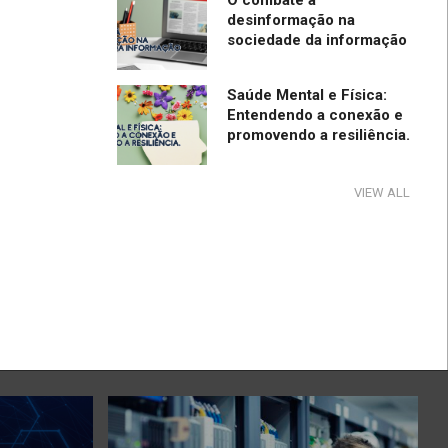
O combate à
desinformação na
sociedade da informação
Saúde Mental e Física:
Entendendo a conexão e
promovendo a resiliência.
Tecnologia e Direito na
VIEW ALL
Sociedade da Informação
Direção Segura
A influência e reflexos da
tecnologia na cultura e na
sociedade no período de
pandemia e pós-pandemia