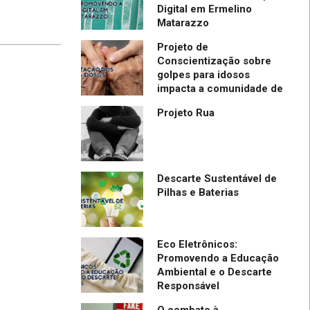
de IBPTECH é
Digital em Ermelino
Matarazzo
l em Evento
ia em SC
Projeto de
Conscientização sobre
golpes para idosos
impacta a comunidade de
Itapevi- São Paulo
Projeto Rua
Descarte Sustentável de
Pilhas e Baterias
Eco Eletrônicos:
Promovendo a Educação
Ambiental e o Descarte
Responsável