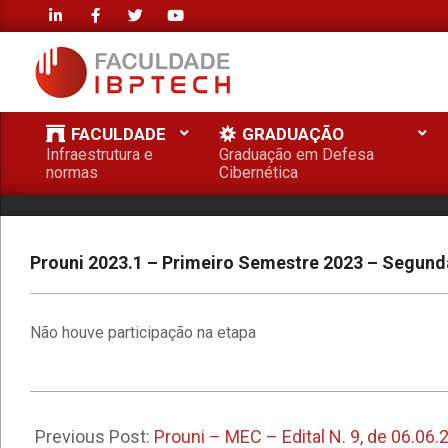
Skip
to
content
FACULDADE
FACULDADE
GRADUAÇÃO
IBPTECH
Infraestrutura e
Graduação em Defesa
Primary
normas
Cibernética
Navigation
Menu
Prouni 2023.1 – Primeiro Semestre 2023 – Segun
Não houve participação na etapa
2023-
07-
Previous Post:
Prouni – MEC – Edital N. 9, de 06.06.