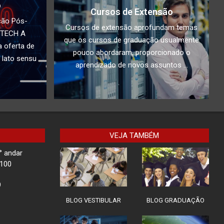
o
Cursos de Extensão
Docente da Faculdade
ção Pós-
IBPTECH é convidado
Cursos de extensão aprofundam temas
PTECH A
especial em Evento sobre
que os cursos de graduação usualmente
Tecnologia em SC
 oferta de
pouco abordaram, proporcionado o
 lato sensu
Ilha de Marajó
aprendizado de novos assuntos ...
Rota Tech II: Proteção em
Chamadas de Vídeo
VEJA TAMBÉM
° andar
Children Security
-100
9
BLOG VESTIBULAR
BLOG GRADUAÇÃO
Impacto do Acesso
Desigual à Tecnologia na
Educação: Como superar