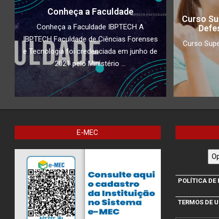
Conheça a Faculdade
Curso Su
Conheça a Faculdade IBPTECH A
Defe
IBPTECH Faculdade de Ciências Forenses
Curso Supe
e Tecnologia foi credenciada em junho de
2021 pelo Ministério ...
E-MEC
Op
POLÍTICA DE
TERMOS DE 