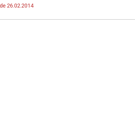
A importância da formação
Docente da Faculda
 de 26.02.2014
complementar sobre novas
convidado especia
tecnologias para o sucesso
sobre Tecnolog
profissional