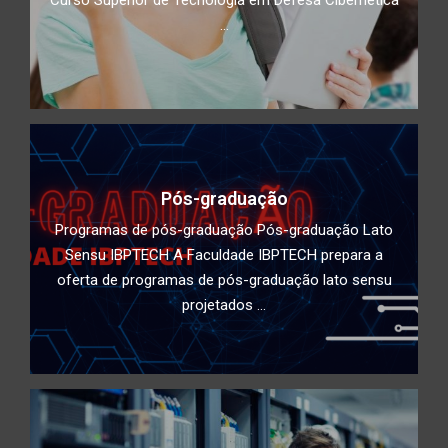
...
Impacto do Acesso Desigual à
Tecnologia na Educação: Como
superar a divisão digital e garantir
educação de qualidade para todos
Conscientização de utilização de
duplo fator de autenticidade
Pós-graduação
Programas de pós-graduação Pós-graduação Lato
Deepfake: Tecnologia, ética e
Sensu IBPTECH A Faculdade IBPTECH prepara a
segurança cibernética
oferta de programas de pós-graduação lato sensu
projetados ...
Estudantes da Faculdade IBPTECH
desenvolvem site dedicado à
Educação Digital
Diversidade e Inclusão na Faculdade