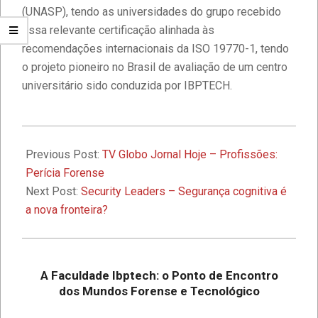
(UNASP), tendo as universidades do grupo recebido
essa relevante certificação alinhada às
Faculdade IBPTECH e SBSeg 2023
recomendações internacionais da ISO 19770-1, tendo
o projeto pioneiro no Brasil de avaliação de um centro
universitário sido conduzida por IBPTECH.
1º Seminário de Defesa Cibernética e
1º Fórum de Extensão da Faculdade
Ibptech
2015-
05-
Previous Post:
TV Globo Jornal Hoje – Profissões:
A Faculdade Ibptech: o Ponto de
08
Perícia Forense
Encontro dos Mundos Forense e
Next Post:
Security Leaders – Segurança cognitiva é
Tecnológico
a nova fronteira?
Desafios On-line – Aos melhores,
descontos nas mensalidades na
Graduação EAD em Defesa
A Faculdade Ibptech: o Ponto de Encontro
Cibernética para ingresso com
dos Mundos Forense e Tecnológico
vestibular, Enem ou 2a. graduação na
Faculdade IBPTECH Lança Projeto
Turma Agosto/23
“Sentinelas Cibernéticos” Para