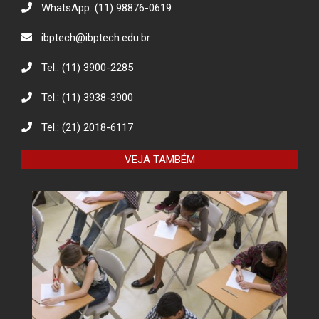
WhatsApp: (11) 98876-0619
Descarte Sustentável de Pilhas e
ibptech@ibptech.edu.br
Baterias
Tel.: (11) 3900-2285
Tel.: (11) 3938-3900
Eco Eletrônicos: Promovendo a
Educação Ambiental e o Descarte
Responsável
Tel.: (21) 2018-6117
VEJA TAMBÉM
O combate à desinformação na
sociedade da informação