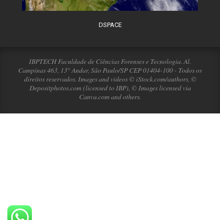
DSPACE
IBPTECH Faculdade de Ciências Forenses e Tecnologia. Al.
Campinas 463, 13° Andar, São Paulo/SP CEP 01404-100 - Todos os
direitos reservados. Images and videos © iStock.com/authors, ©
Depositphotos.com (licensed to IBP), © Images licensed via
Canva.com and others.