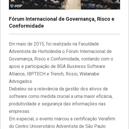
Fórum Internacional de Governança, Risco e
Conformidade
Em maio de 2015, foi realizado na Faculdade
Adventista de Hortolândia o Fórum Internacional de
Governança, Risco e Conformidade, contando com o
Estudantes da Faculdade IBPTECH
desenvolvem site dedicado à
apoio e participação de BSA Business Software
Educação Digital
Alliance, IBPTECH e Trench, Rossi, Watanabe
Advogados.
Diversidade e Inclusão na Faculdade
Debateu-se a relevância da gestão dos ativos de
IBPTECH
software como medida crucial a uma maior eficácia,
produtividade e segurança das informações nas
empresas.
Faculdade IBPTECH: Transformando
Em especial, o evento marcou a certificação Verafirm
Futuros através da Educação de
Excelência
do Centro Universitário Adventista de São Paulo