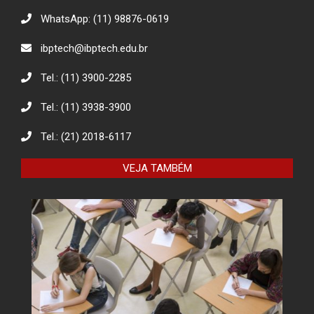
WhatsApp: (11) 98876-0619
Descarte Sustentável de Pilhas e
ibptech@ibptech.edu.br
Baterias
Tel.: (11) 3900-2285
Tel.: (11) 3938-3900
Eco Eletrônicos: Promovendo a
Educação Ambiental e o Descarte
Responsável
Tel.: (21) 2018-6117
VEJA TAMBÉM
O combate à desinformação na
sociedade da informação