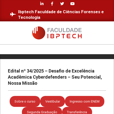
Skip
to
Ibptech Faculdade de Ciências Forenses e
content
Tecnologia
FACULDADE
IBPTECH
Primary
Estudantes da Faculdade IBPTECH
desenvolvem site dedicado à
Navigation
Educação Digital
Menu
Edital nº 34/2025 – Desafio de Excelência
Acadêmica Cyberdefenders – Seu Potencial,
Diversidade e Inclusão na Faculdade
Nossa Missão
IBPTECH
Sobre o curso
Vestibular
Ingresso com ENEM
Faculdade IBPTECH: Transformando
Futuros através da Educação de
Segunda Graduação
Transferência