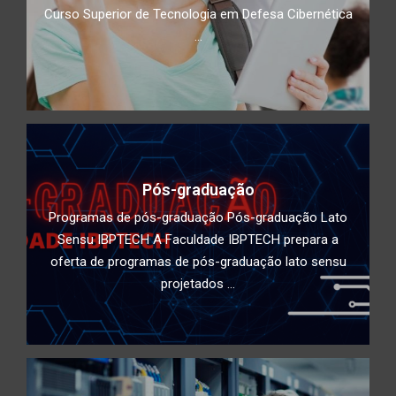
Curso Superior de Tecnologia em Defesa Cibernética
...
Impacto do Acesso Desigual à
Tecnologia na Educação: Como
superar a divisão digital e garantir
educação de qualidade para todos
Conscientização de utilização de
duplo fator de autenticidade
Pós-graduação
Programas de pós-graduação Pós-graduação Lato
Deepfake: Tecnologia, ética e
Sensu IBPTECH A Faculdade IBPTECH prepara a
segurança cibernética
oferta de programas de pós-graduação lato sensu
projetados ...
Estudantes da Faculdade IBPTECH
desenvolvem site dedicado à
Educação Digital