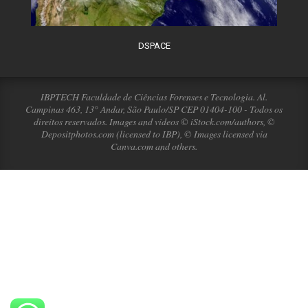
DSPACE
IBPTECH Faculdade de Ciências Forenses e Tecnologia. Al.
Campinas 463, 13° Andar, São Paulo/SP CEP 01404-100 - Todos os
direitos reservados. Images and videos © iStock.com/authors, ©
Depositphotos.com (licensed to IBP), © Images licensed via
Canva.com and others.