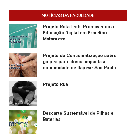
“Sentinelas Cibernéticos” Para
Promover Segurança na Internet
NOTÍCIAS DA FACULDADE
Projeto RotaTech: Promovendo a
Educação Digital em Ermelino
Matarazzo
Projeto de Conscientização sobre
golpes para idosos impacta a
do
comunidade de Itapevi- São Paulo
SC
Projeto Rua
Descarte Sustentável de Pilhas e
Baterias