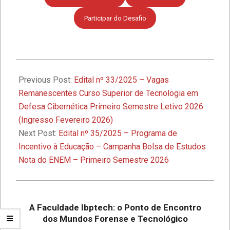
Excelência
Participar do Desafio
Faculdade IBPTECH e SBSeg 2023
2025-
11-
Previous Post:
Edital nº 33/2025 – Vagas
1º Seminário de Defesa Cibernética e
1º Fórum de Extensão da Faculdade
07
Remanescentes Curso Superior de Tecnologia em
Ibptech
Defesa Cibernética Primeiro Semestre Letivo 2026
(Ingresso Fevereiro 2026)
A Faculdade Ibptech: o Ponto de
Next Post:
Edital nº 35/2025 – Programa de
Encontro dos Mundos Forense e
Incentivo à Educação – Campanha Bolsa de Estudos
Tecnológico
Nota do ENEM – Primeiro Semestre 2026
Desafios On-line – Aos melhores,
descontos nas mensalidades na
Graduação EAD em Defesa
A Faculdade Ibptech: o Ponto de Encontro
Cibernética para ingresso com
dos Mundos Forense e Tecnológico
vestibular, Enem ou 2a. graduação na
Faculdade IBPTECH Lança Projeto
Turma Agosto/23