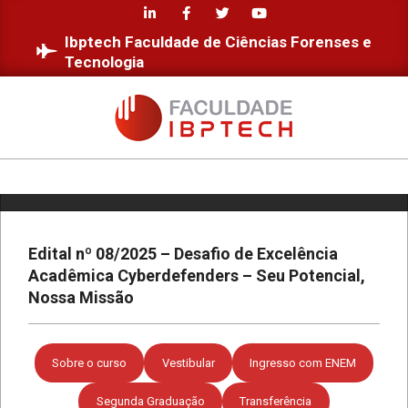
Skip
to
Ibptech Faculdade de Ciências Forenses e
content
Tecnologia
Estudantes da Faculdade IBPTECH
desenvolvem site dedicado à
FACULDADE
Educação Digital
IBPTECH
Primary
Diversidade e Inclusão na Faculdade
IBPTECH
Navigation
Menu
Edital nº 08/2025 – Desafio de Excelência
Acadêmica Cyberdefenders – Seu Potencial,
Faculdade IBPTECH: Transformando
Nossa Missão
Futuros através da Educação de
Excelência
Sobre o curso
Vestibular
Ingresso com ENEM
Faculdade IBPTECH e SBSeg 2023
Segunda Graduação
Transferência