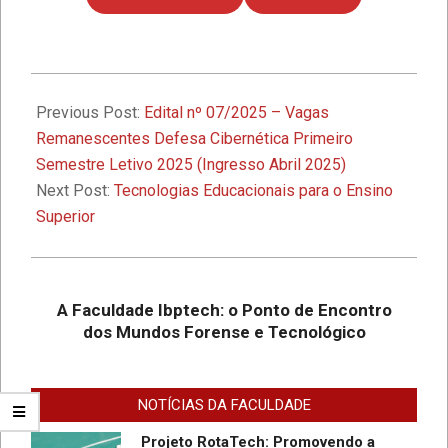
1º Seminário de Defesa Cibernética e
1º Fórum de Extensão da Faculdade
2025-
Ibptech
03-
Previous Post:
Edital nº 07/2025 – Vagas
13
Remanescentes Defesa Cibernética Primeiro
A Faculdade Ibptech: o Ponto de
Semestre Letivo 2025 (Ingresso Abril 2025)
Encontro dos Mundos Forense e
Next Post:
Tecnologias Educacionais para o Ensino
Tecnológico
Superior
Desafios On-line – Aos melhores,
descontos nas mensalidades na
Graduação EAD em Defesa
A Faculdade Ibptech: o Ponto de Encontro
Cibernética para ingresso com
dos Mundos Forense e Tecnológico
vestibular, Enem ou 2a. graduação na
Faculdade IBPTECH Lança Projeto
Turma Agosto/23
“Sentinelas Cibernéticos” Para
Promover Segurança na Internet
NOTÍCIAS DA FACULDADE
Projeto RotaTech: Promovendo a