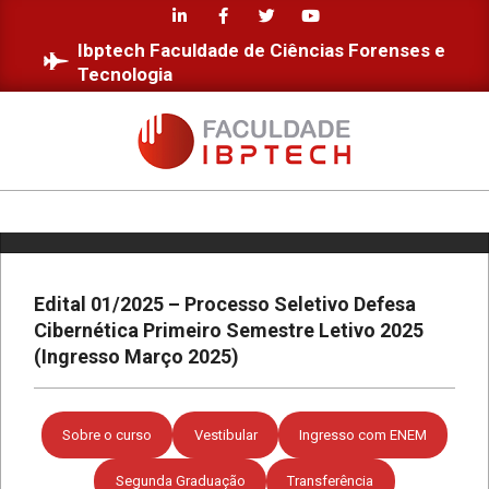
Skip
to
Ibptech Faculdade de Ciências Forenses e
content
Tecnologia
Estudantes da Faculdade IBPTECH
desenvolvem site dedicado à
FACULDADE
Educação Digital
IBPTECH
Primary
Diversidade e Inclusão na Faculdade
IBPTECH
Navigation
Menu
Edital 01/2025 – Processo Seletivo Defesa
Cibernética Primeiro Semestre Letivo 2025
Faculdade IBPTECH: Transformando
(Ingresso Março 2025)
Futuros através da Educação de
Excelência
Sobre o curso
Vestibular
Ingresso com ENEM
Faculdade IBPTECH e SBSeg 2023
Segunda Graduação
Transferência