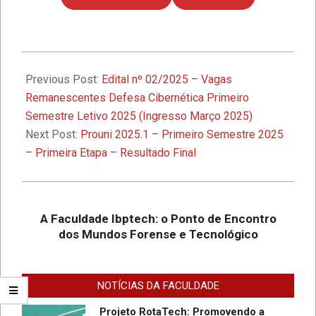
1º Seminário de Defesa Cibernética e
1º Fórum de Extensão da Faculdade
2025-
Ibptech
02-
Previous Post:
Edital nº 02/2025 – Vagas
10
Remanescentes Defesa Cibernética Primeiro
A Faculdade Ibptech: o Ponto de
Semestre Letivo 2025 (Ingresso Março 2025)
Encontro dos Mundos Forense e
Next Post:
Prouni 2025.1 – Primeiro Semestre 2025
Tecnológico
– Primeira Etapa – Resultado Final
Desafios On-line – Aos melhores,
descontos nas mensalidades na
Graduação EAD em Defesa
A Faculdade Ibptech: o Ponto de Encontro
Cibernética para ingresso com
dos Mundos Forense e Tecnológico
vestibular, Enem ou 2a. graduação na
Faculdade IBPTECH Lança Projeto
Turma Agosto/23
“Sentinelas Cibernéticos” Para
Promover Segurança na Internet
NOTÍCIAS DA FACULDADE
Projeto RotaTech: Promovendo a