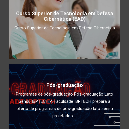
Curso Superior de Tecnologia em Defesa
Children Security
Cibernética (EAD)
Curso Superior de Tecnologia em Defesa Cibernética
...
Impacto do Acesso Desigual à
Tecnologia na Educação: Como
superar a divisão digital e garantir
educação de qualidade para todos
Conscientização de utilização de
duplo fator de autenticidade
Pós-graduação
Programas de pós-graduação Pós-graduação Lato
Deepfake: Tecnologia, ética e
Sensu IBPTECH A Faculdade IBPTECH prepara a
segurança cibernética
oferta de programas de pós-graduação lato sensu
projetados ...
Estudantes da Faculdade IBPTECH