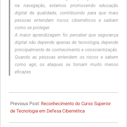
na navegação, estamos promovendo educação
digital de qualidade, contribuindo para que mais
Faculdade IBPTECH: Transformando
Futuros através da Educação de
pessoas entendam riscos cibernéticos e saibam
Excelência
como se proteger.
A maior aprendizagem foi perceber que segurança
Faculdade IBPTECH e SBSeg 2023
digital não depende apenas de tecnologia, depende
principalmente de conhecimento e conscientização.
Quando as pessoas entendem os riscos e sabem
como agir, os ataques se tornam muito menos
1º Seminário de Defesa Cibernética e
eficazes.
1º Fórum de Extensão da Faculdade
Ibptech
A Faculdade Ibptech: o Ponto de
2026-
Encontro dos Mundos Forense e
06-
Previous Post:
Reconhecimento do Curso Superior
Tecnológico
16
de Tecnologia em Defesa Cibernética
Desafios On-line – Aos melhores,
descontos nas mensalidades na