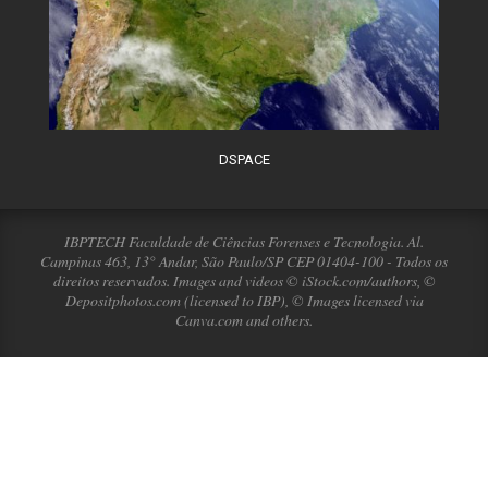
DSPACE
IBPTECH Faculdade de Ciências Forenses e Tecnologia. Al.
Campinas 463, 13° Andar, São Paulo/SP CEP 01404-100 - Todos os
direitos reservados. Images and videos © iStock.com/authors, ©
Depositphotos.com (licensed to IBP), © Images licensed via
Canva.com and others.