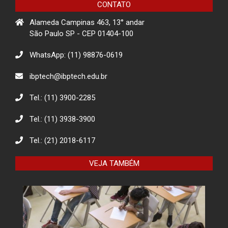
CONTATO
Alameda Campinas 463, 13° andar
Projeto Rua
São Paulo SP - CEP 01404-100
WhatsApp: (11) 98876-0619
Descarte Sustentável de Pilhas e
ibptech@ibptech.edu.br
Baterias
Tel.: (11) 3900-2285
Tel.: (11) 3938-3900
Eco Eletrônicos: Promovendo a
Educação Ambiental e o Descarte
Responsável
Tel.: (21) 2018-6117
VEJA TAMBÉM
O combate à desinformação na
sociedade da informação