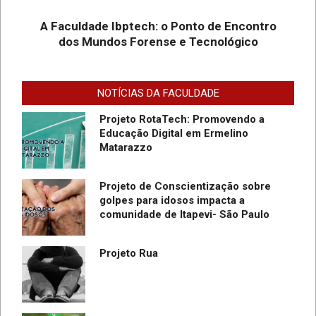
Graduação EAD em Defesa
A Faculdade Ibptech: o Ponto de Encontro
Cibernética para ingresso com
dos Mundos Forense e Tecnológico
vestibular, Enem ou 2a. graduação na
Faculdade IBPTECH Lança Projeto
Turma Agosto/23
“Sentinelas Cibernéticos” Para
Promover Segurança na Internet
NOTÍCIAS DA FACULDADE
Projeto RotaTech: Promovendo a
Educação Digital em Ermelino
Matarazzo
Projeto de Conscientização sobre
golpes para idosos impacta a
do
comunidade de Itapevi- São Paulo
SC
Projeto Rua