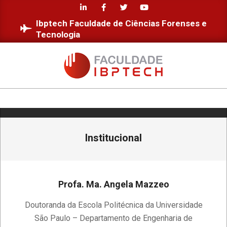
Skip
to
Ibptech Faculdade de Ciências Forenses e
content
Tecnologia
FACULDADE
IBPTECH
Primary
Navigation
Institucional
Menu
Profa. Ma. Angela Mazzeo
2024-
Doutoranda da Escola Politécnica da Universidade
04-
São Paulo – Departamento de Engenharia de
04