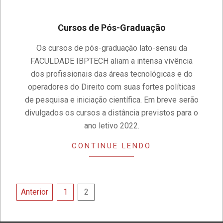
Cursos de Pós-Graduação
2019-
Os cursos de pós-graduação lato-sensu da
07-
FACULDADE IBPTECH aliam a intensa vivência
24
dos profissionais das áreas tecnológicas e do
operadores do Direito com suas fortes políticas
de pesquisa e iniciação científica. Em breve serão
divulgados os cursos a distância previstos para o
ano letivo 2022.
CONTINUE LENDO
Paginação
Anterior
1
2
de
posts