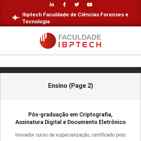
Skip
to
Ibptech Faculdade de Ciências Forenses e
content
Tecnologia
FACULDADE
IBPTECH
Primary
Navigation
Ensino
(Page 2)
Menu
Pós-graduação em Criptografia,
Assinatura Digital e Documento Eletrônico
2024-
Inovador curso de especialização, certificado pelo
03-