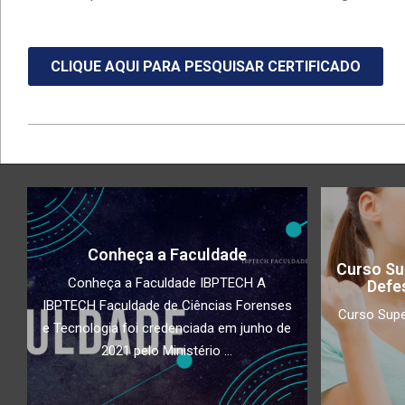
CLIQUE AQUI PARA PESQUISAR C
ERTIFICADO
2022-
05-
18
Conheça a Faculdade
Curso Su
Conheça a Faculdade IBPTECH A
Defe
IBPTECH Faculdade de Ciências Forenses
Curso Supe
e Tecnologia foi credenciada em junho de
2021 pelo Ministério ...