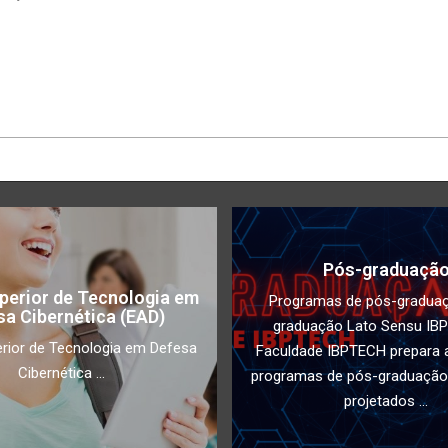
Pós-graduaçã
perior de Tecnologia em
Programas de pós-gradua
sa Cibernética (EAD)
graduação Lato Sensu IB
rior de Tecnologia em Defesa
Faculdade IBPTECH prepara a
Cibernética ...
programas de pós-graduação
projetados ...