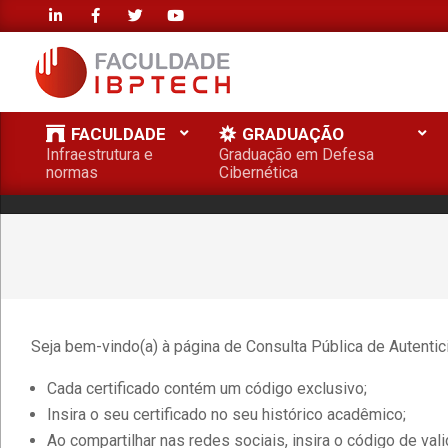
Skip
to
content
FACULDADE
FACULDADE
GRADUAÇÃO
IBPTECH
Infraestrutura e
Graduação em Defesa
Primary
normas
Cibernética
Navigation
Menu
Seja bem-vindo(a) à página de Consulta Pública de Autenti
Cada certificado contém um código exclusivo;
Insira o seu certificado no seu histórico acadêmico;
Ao compartilhar nas redes sociais, insira o código de val