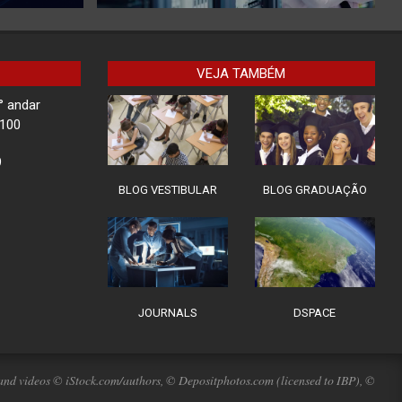
VEJA TAMBÉM
° andar
-100
9
BLOG VESTIBULAR
BLOG GRADUAÇÃO
JOURNALS
DSPACE
nd videos © iStock.com/authors, © Depositphotos.com (licensed to IBP), ©