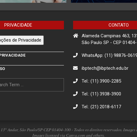
PRIVACIDADE
CONTATO
Alameda Campinas 463, 13
ções de Privacidade
São Paulo SP - CEP 01404
WhatsApp: (11) 98876-061
 PRIVACIDADE
ibptech@ibptech.edu.br
USO
Tel.: (11) 3900-2285
Tel.: (11) 3938-3900
Tel.: (21) 2018-6117
13° Andar, São Paulo/SP CEP 01404-100 - Todos os direitos reservados. Images a
Images licensed via Canva.com and others.