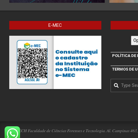
E-MEC
Op
POLÍTICA DE
TERMOS DE 
Search
IBPTECH Faculdade de Ciências Forenses e Tecnologia. Al. Campinas 463, 