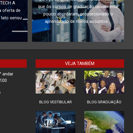
PTECH A
que os cursos de graduação usualmente
 oferta de
pouco abordaram, proporcionado o
 lato sensu
aprendizado de novos assuntos ...
VEJA TAMBÉM
° andar
-100
9
BLOG VESTIBULAR
BLOG GRADUAÇÃO