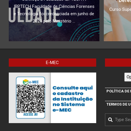
Defe
IBPTECH Faculdade de Ciências Forenses
Curso Supe
e Tecnologia foi credenciada em junho de
2021 pelo Ministério ...
E-MEC
Op
POLÍTICA DE
TERMOS DE 
Search