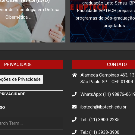
sa Cibernética (EAD)
graduação Lato Sensu IB
rior de Tecnologia em Defesa
Faculdade IBPTECH prepara a
Cibernética ...
programas de pós-graduação
projetados ...
PRIVACIDADE
CONTATO
Alameda Campinas 463, 13
ções de Privacidade
São Paulo SP - CEP 01404
WhatsApp: (11) 98876-061
 PRIVACIDADE
ibptech@ibptech.edu.br
USO
Tel.: (11) 3900-2285
Tel.: (11) 3938-3900